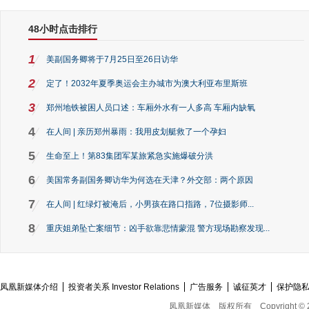
48小时点击排行
1
美副国务卿将于7月25日至26日访华
2
定了！2032年夏季奥运会主办城市为澳大利亚布里斯班
3
郑州地铁被困人员口述：车厢外水有一人多高 车厢内缺氧
4
在人间 | 亲历郑州暴雨：我用皮划艇救了一个孕妇
5
生命至上！第83集团军某旅紧急实施爆破分洪
6
美国常务副国务卿访华为何选在天津？外交部：两个原因
7
在人间 | 红绿灯被淹后，小男孩在路口指路，7位摄影师...
8
重庆姐弟坠亡案细节：凶手欲靠悲情蒙混 警方现场勘察发现...
凤凰新媒体介绍
投资者关系 Investor Relations
广告服务
诚征英才
保护隐
凤凰新媒体
版权所有
Copyright © 