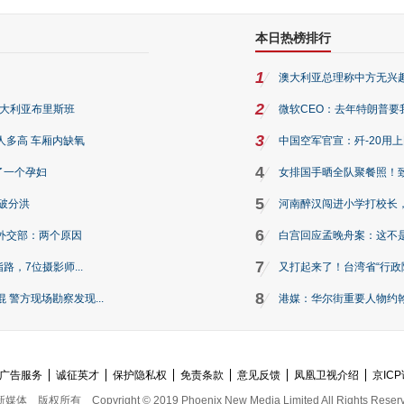
本日热榜排行
1
澳大利亚总理称中方无兴
2
澳大利亚布里斯班
微软CEO：去年特朗普要我们收
3
人多高 车厢内缺氧
中国空军官宣：歼-20用
4
了一个孕妇
女排国手晒全队聚餐照！
5
破分洪
河南醉汉闯进小学打校长，
6
外交部：两个原因
白宫回应孟晚舟案：这不
7
路，7位摄影师...
又打起来了！台湾省“行政院
8
警方现场勘察发现...
港媒：华尔街重要人物约翰·
广告服务
诚征英才
保护隐私权
免责条款
意见反馈
凤凰卫视介绍
京ICP
新媒体
版权所有
Copyright © 2019 Phoenix New Media Limited All Rights Reser