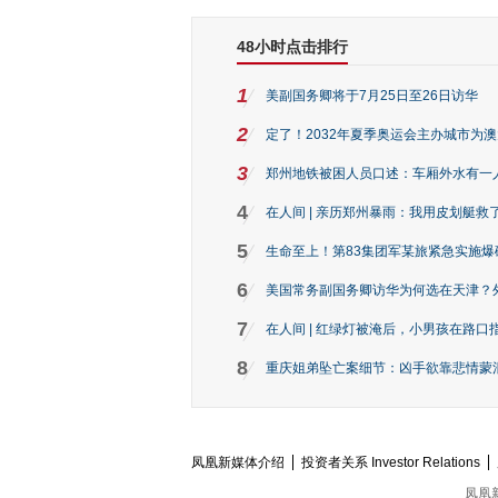
48小时点击排行
1
美副国务卿将于7月25日至26日访华
2
定了！2032年夏季奥运会主办城市为
3
郑州地铁被困人员口述：车厢外水有一
4
在人间 | 亲历郑州暴雨：我用皮划艇救
5
生命至上！第83集团军某旅紧急实施爆
6
美国常务副国务卿访华为何选在天津？
7
在人间 | 红绿灯被淹后，小男孩在路口指
8
重庆姐弟坠亡案细节：凶手欲靠悲情蒙混 
凤凰新媒体介绍
投资者关系 Investor Relations
凤凰