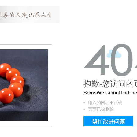
抱歉-您访问的
Sorry-We cannot find t
输入的网址不正确
页面已被删除
这个3.2米的长卷，还原了600岁的紫禁城