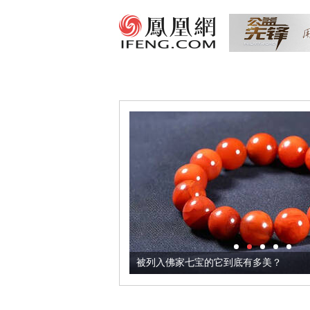
把它加到了牛轧糖里
被列入佛家七宝的它到底有多美？