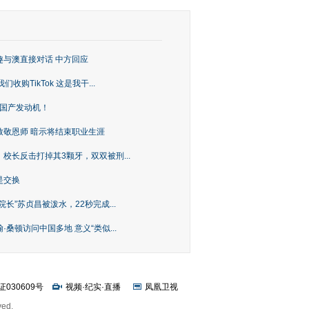
趣与澳直接对话 中方回应
购TikTok 这是我干...
上国产发动机！
致敬恩师 暗示将结束职业生涯
校长反击打掉其3颗牙，双双被刑...
是交换
长”苏贞昌被泼水，22秒完成...
桑顿访问中国多地 意义“类似...
证030609号
视频
·
纪实
·
直播
凤凰卫视
ved.