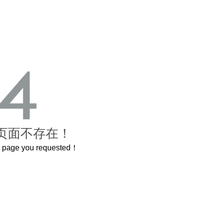
页面不存在！
he page you requested！
曲奇届的“爱马仕”把你的爱封在罐子里送给TA