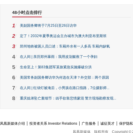
48小时点击排行
1
美副国务卿将于7月25日至26日访华
2
定了！2032年夏季奥运会主办城市为澳大利亚布里斯班
3
郑州地铁被困人员口述：车厢外水有一人多高 车厢内缺氧
4
在人间 | 亲历郑州暴雨：我用皮划艇救了一个孕妇
5
生命至上！第83集团军某旅紧急实施爆破分洪
6
美国常务副国务卿访华为何选在天津？外交部：两个原因
7
在人间 | 红绿灯被淹后，小男孩在路口指路，7位摄影师...
8
重庆姐弟坠亡案细节：凶手欲靠悲情蒙混 警方现场勘察发现...
凤凰新媒体介绍
投资者关系 Investor Relations
广告服务
诚征英才
保护隐
凤凰新媒体
版权所有
Copyright © 