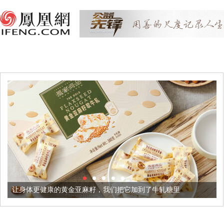
康的黄金亚麻籽，我们把它加到了牛轧糖里
被列入佛家七宝