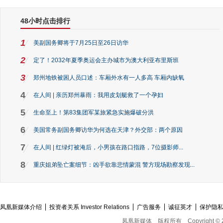
48小时点击排行
1
美副国务卿将于7月25日至26日访华
2
定了！2032年夏季奥运会主办城市为澳大利亚布里斯班
3
郑州地铁被困人员口述：车厢外水有一人多高 车厢内缺氧
4
在人间 | 亲历郑州暴雨：我用皮划艇救了一个孕妇
5
生命至上！第83集团军某旅紧急实施爆破分洪
6
美国常务副国务卿访华为何选在天津？外交部：两个原因
7
在人间 | 红绿灯被淹后，小男孩在路口指路，7位摄影师...
8
重庆姐弟坠亡案细节：凶手欲靠悲情蒙混 警方现场勘察发现...
凤凰新媒体介绍
投资者关系 Investor Relations
广告服务
诚征英才
保护隐
凤凰新媒体
版权所有
Copyright © 