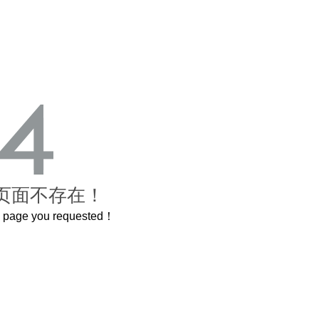
页面不存在！
he page you requested！
这个3.2米的长卷，还原了600岁的紫禁城