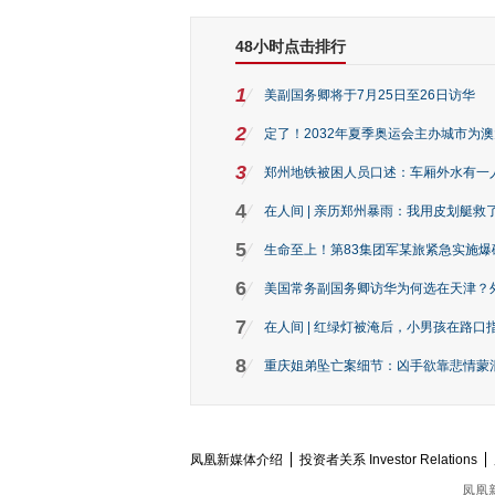
48小时点击排行
1
美副国务卿将于7月25日至26日访华
2
定了！2032年夏季奥运会主办城市为
3
郑州地铁被困人员口述：车厢外水有一
4
在人间 | 亲历郑州暴雨：我用皮划艇救
5
生命至上！第83集团军某旅紧急实施爆
6
美国常务副国务卿访华为何选在天津？
7
在人间 | 红绿灯被淹后，小男孩在路口指
8
重庆姐弟坠亡案细节：凶手欲靠悲情蒙混 
凤凰新媒体介绍
投资者关系 Investor Relations
凤凰