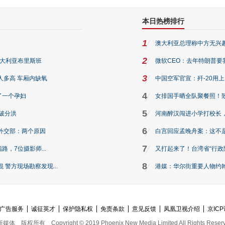
本日热榜排行
1
澳大利亚总理称中方无兴
2
澳大利亚布里斯班
微软CEO：去年特朗普要我们收
3
人多高 车厢内缺氧
中国空军官宣：歼-20用
4
了一个孕妇
女排国手晒全队聚餐照！
5
破分洪
河南醉汉闯进小学打校长，
6
外交部：两个原因
白宫回应孟晚舟案：这不
7
路，7位摄影师...
又打起来了！台湾省“行政院
8
警方现场勘察发现...
港媒：华尔街重要人物约翰·
广告服务
诚征英才
保护隐私权
免责条款
意见反馈
凤凰卫视介绍
京ICP
新媒体
版权所有
Copyright © 2019 Phoenix New Media Limited All Rights Reser