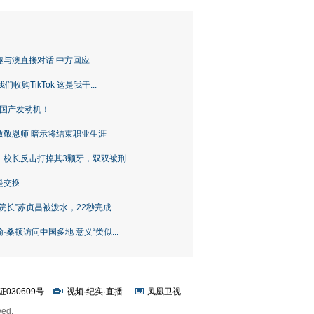
趣与澳直接对话 中方回应
购TikTok 这是我干...
上国产发动机！
致敬恩师 暗示将结束职业生涯
校长反击打掉其3颗牙，双双被刑...
是交换
长”苏贞昌被泼水，22秒完成...
桑顿访问中国多地 意义“类似...
证030609号
视频
·
纪实
·
直播
凤凰卫视
ved.