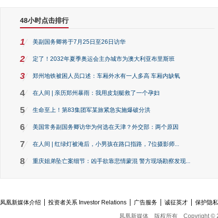
48小时点击排行
1
美副国务卿将于7月25日至26日访华
2
定了！2032年夏季奥运会主办城市为澳大利亚布里斯班
3
郑州地铁被困人员口述：车厢外水有一人多高 车厢内缺氧
4
在人间 | 亲历郑州暴雨：我用皮划艇救了一个孕妇
5
生命至上！第83集团军某旅紧急实施爆破分洪
6
美国常务副国务卿访华为何选在天津？外交部：两个原因
7
在人间 | 红绿灯被淹后，小男孩在路口指路，7位摄影师...
8
重庆姐弟坠亡案细节：凶手欲靠悲情蒙混 警方现场勘察发现...
凤凰新媒体介绍
投资者关系 Investor Relations
广告服务
诚征英才
保护隐
凤凰新媒体
版权所有
Copyright © 