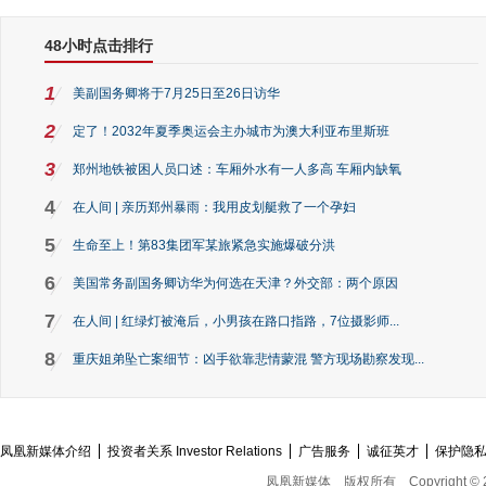
48小时点击排行
1
美副国务卿将于7月25日至26日访华
2
定了！2032年夏季奥运会主办城市为澳大利亚布里斯班
3
郑州地铁被困人员口述：车厢外水有一人多高 车厢内缺氧
4
在人间 | 亲历郑州暴雨：我用皮划艇救了一个孕妇
5
生命至上！第83集团军某旅紧急实施爆破分洪
6
美国常务副国务卿访华为何选在天津？外交部：两个原因
7
在人间 | 红绿灯被淹后，小男孩在路口指路，7位摄影师...
8
重庆姐弟坠亡案细节：凶手欲靠悲情蒙混 警方现场勘察发现...
凤凰新媒体介绍
投资者关系 Investor Relations
广告服务
诚征英才
保护隐
凤凰新媒体
版权所有
Copyright © 