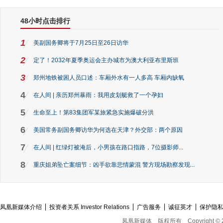
48小时点击排行
1
美副国务卿将于7月25日至26日访华
2
定了！2032年夏季奥运会主办城市为澳大利亚布里斯班
3
郑州地铁被困人员口述：车厢外水有一人多高 车厢内缺氧
4
在人间 | 亲历郑州暴雨：我用皮划艇救了一个孕妇
5
生命至上！第83集团军某旅紧急实施爆破分洪
6
美国常务副国务卿访华为何选在天津？外交部：两个原因
7
在人间 | 红绿灯被淹后，小男孩在路口指路，7位摄影师...
8
重庆姐弟坠亡案细节：凶手欲靠悲情蒙混 警方现场勘察发现...
凤凰新媒体介绍
投资者关系 Investor Relations
广告服务
诚征英才
保护隐
凤凰新媒体
版权所有
Copyright © 