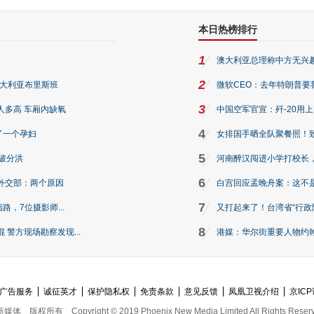
本日热榜排行
1
澳大利亚总理称中方无兴
2
澳大利亚布里斯班
微软CEO：去年特朗普要我们收
3
人多高 车厢内缺氧
中国空军官宣：歼-20用
4
了一个孕妇
女排国手晒全队聚餐照！
5
破分洪
河南醉汉闯进小学打校长，
6
外交部：两个原因
白宫回应孟晚舟案：这不
7
路，7位摄影师...
又打起来了！台湾省“行政院
8
警方现场勘察发现...
港媒：华尔街重要人物约翰·
广告服务
诚征英才
保护隐私权
免责条款
意见反馈
凤凰卫视介绍
京ICP
新媒体
版权所有
Copyright © 2019 Phoenix New Media Limited All Rights Reser