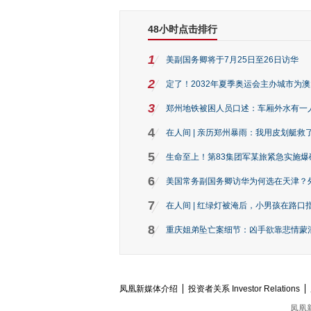
48小时点击排行
1
美副国务卿将于7月25日至26日访华
2
定了！2032年夏季奥运会主办城市为
3
郑州地铁被困人员口述：车厢外水有一
4
在人间 | 亲历郑州暴雨：我用皮划艇救
5
生命至上！第83集团军某旅紧急实施爆
6
美国常务副国务卿访华为何选在天津？
7
在人间 | 红绿灯被淹后，小男孩在路口指
8
重庆姐弟坠亡案细节：凶手欲靠悲情蒙混 
凤凰新媒体介绍
投资者关系 Investor Relations
凤凰