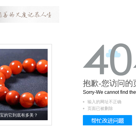
抱歉-您访问的
Sorry-We cannot find t
输入的网址不正确
页面已被删除
？
这个3.2米的长卷，还原了600岁的紫