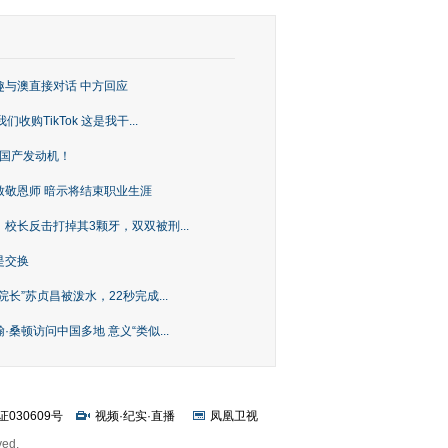
趣与澳直接对话 中方回应
购TikTok 这是我干...
上国产发动机！
致敬恩师 暗示将结束职业生涯
校长反击打掉其3颗牙，双双被刑...
是交换
长”苏贞昌被泼水，22秒完成...
桑顿访问中国多地 意义“类似...
证030609号
视频
·
纪实
·
直播
凤凰卫视
ved.