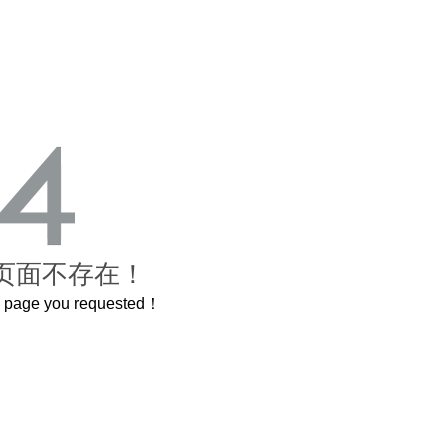
页面不存在！
he page you requested！
禁城
曲奇届的“爱马仕”把你的爱封在罐子里送