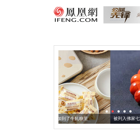
籽，我们把它加到了牛轧糖里
被列入佛家七宝的它到底有多美