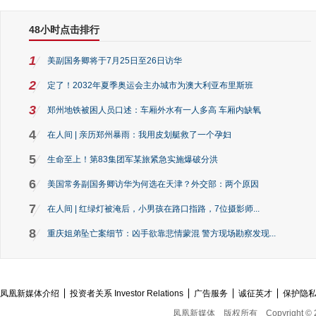
48小时点击排行
1
美副国务卿将于7月25日至26日访华
2
定了！2032年夏季奥运会主办城市为澳大利亚布里斯班
3
郑州地铁被困人员口述：车厢外水有一人多高 车厢内缺氧
4
在人间 | 亲历郑州暴雨：我用皮划艇救了一个孕妇
5
生命至上！第83集团军某旅紧急实施爆破分洪
6
美国常务副国务卿访华为何选在天津？外交部：两个原因
7
在人间 | 红绿灯被淹后，小男孩在路口指路，7位摄影师...
8
重庆姐弟坠亡案细节：凶手欲靠悲情蒙混 警方现场勘察发现...
凤凰新媒体介绍
投资者关系 Investor Relations
广告服务
诚征英才
保护隐
凤凰新媒体
版权所有
Copyright © 