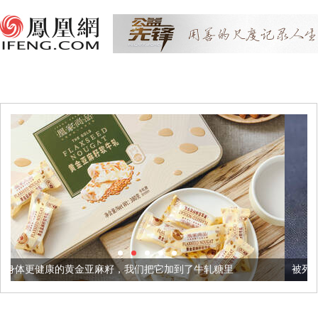
麻籽，我们把它加到了牛轧糖里
被列入佛家七宝的它到底有