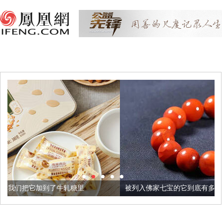
轧糖里
被列入佛家七宝的它到底有多美？