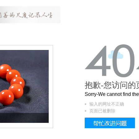
抱歉-您访问的
Sorry-We cannot find t
输入的网址不正确
页面已被删除
这个3.2米的长卷，还原了600岁的紫禁城