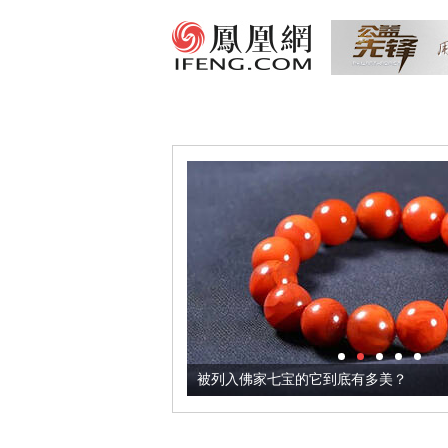
把它加到了牛轧糖里
被列入佛家七宝的它到底有多美？