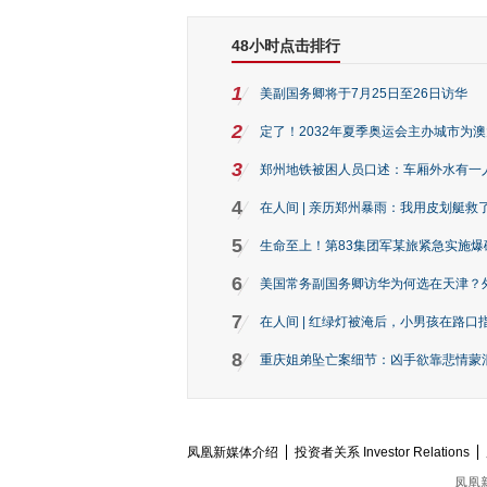
48小时点击排行
1
美副国务卿将于7月25日至26日访华
2
定了！2032年夏季奥运会主办城市为
3
郑州地铁被困人员口述：车厢外水有一
4
在人间 | 亲历郑州暴雨：我用皮划艇救
5
生命至上！第83集团军某旅紧急实施爆
6
美国常务副国务卿访华为何选在天津？
7
在人间 | 红绿灯被淹后，小男孩在路口指
8
重庆姐弟坠亡案细节：凶手欲靠悲情蒙混 
凤凰新媒体介绍
投资者关系 Investor Relations
凤凰