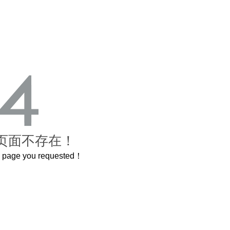
页面不存在！
he page you requested！
曲奇届的“爱马仕”把你的爱封在罐子里送给TA