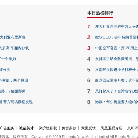
本日热榜排行
1
澳大利亚总理称中方无兴
2
澳大利亚布里斯班
微软CEO：去年特朗普要我们收
3
人多高 车厢内缺氧
中国空军官宣：歼-20用
4
了一个孕妇
女排国手晒全队聚餐照！
5
破分洪
河南醉汉闯进小学打校长，
6
外交部：两个原因
白宫回应孟晚舟案：这不
7
路，7位摄影师...
又打起来了！台湾省“行政院
8
警方现场勘察发现...
港媒：华尔街重要人物约翰·
广告服务
诚征英才
保护隐私权
免责条款
意见反馈
凤凰卫视介绍
京ICP
新媒体
版权所有
Copyright © 2019 Phoenix New Media Limited All Rights Reser