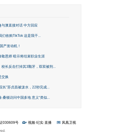
趣与澳直接对话 中方回应
购TikTok 这是我干...
上国产发动机！
致敬恩师 暗示将结束职业生涯
校长反击打掉其3颗牙，双双被刑...
是交换
长”苏贞昌被泼水，22秒完成...
桑顿访问中国多地 意义“类似...
证030609号
视频
·
纪实
·
直播
凤凰卫视
ved.