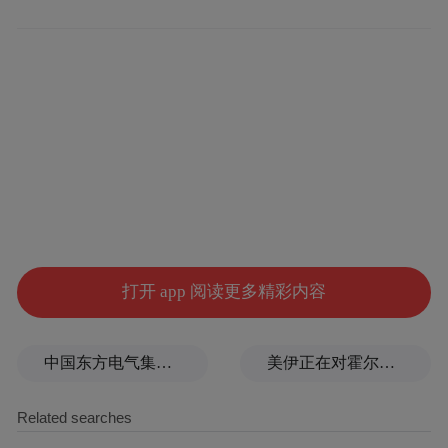
迪奥迷你剧院展厅全貌
《迪奥迷你剧院》展览在沈阳万象城一楼中
庭展出, 七大不同主题不仅回顾一九四五年历
史事件迷你剧院展的盛况,也全面展现迪奥高
级订制工坊巧夺天工的技艺。无论是迷你“迪
奥套装”(tailleur Bar),还是迷你舞会礼服,我们
都能在玩偶娃娃的纤小身躯上找到迪奥设计
打开 app 阅读更多精彩内容
的精髓。
中国东方电气集团原党组副书记、董事宋致远被查
美伊正在对霍尔木兹进行最后博弈