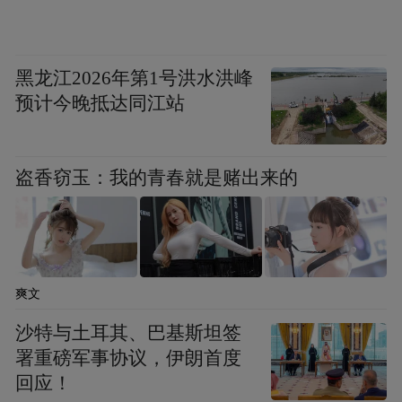
黑龙江2026年第1号洪水洪峰
预计今晚抵达同江站
盗香窃玉：我的青春就是赌出来的
迪奥迷你剧院展厅一角
展览时间:二零一四年九月十三日至十月八日
爽文
地址:沈阳万象城一楼中庭,青年大街288 号
沙特与土耳其、巴基斯坦签
署重磅军事协议，伊朗首度
回应！