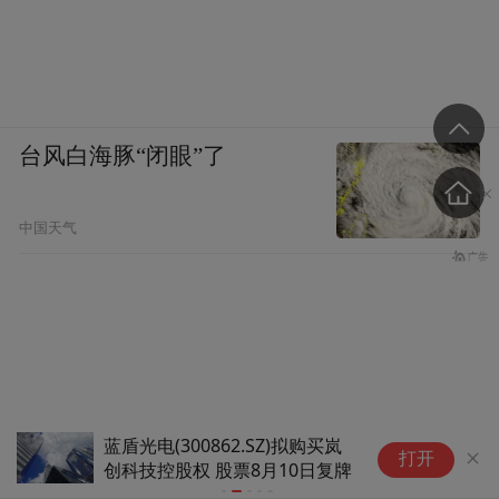
台风白海豚“闭眼”了
中国天气
蓝盾光电(300862.SZ)拟购买岚
伊
打开
创科技控股权 股票8月10日复牌
峡