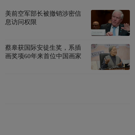
美前空军部长被撤销涉密信
息访问权限
倪妮小姐神采奕奕，笑容可人
蔡皋获国际安徒生奖，系插
画奖项60年来首位中国画家