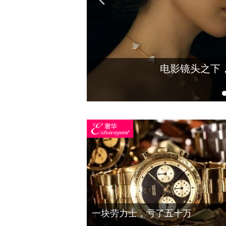
匠心的刻度丨大董·待客
2025凤凰网主播红人盛典
匠心的刻度丨大董·
一块劳力士，亏了五十万