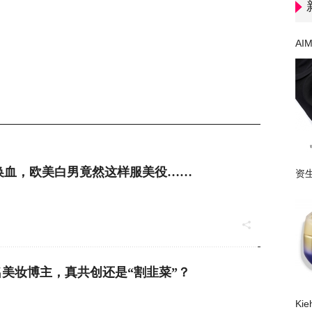
AI
换血，欧美白男竟然这样服美役……
资
sh联名美妆博主，真共创还是“割韭菜”？
Ki