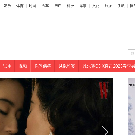
娱乐
体育
时尚
汽车
房产
科技
军事
文化
旅游
佛教
国
站
试用
视频
你问偶答
凤凰雅宴
凡尔赛C5 X直击2025春季