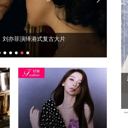
篇：来的时候是贵客，走的时候是朋友
待客篇
凤凰网主播红人盛典冬雪大片