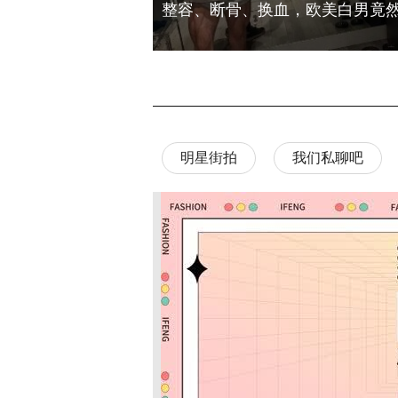
明星街拍
我们私聊吧
孟佳
第一期
团后时尚资源好到逆天
10款卸妆油横评