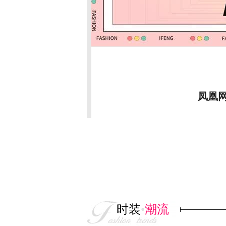
林小宅
第二期
面美容大赏
几百的洁面也有雷？
时装
•
潮流