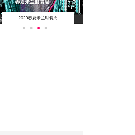
2020春夏伦敦时装周
凤凰网时尚直击20