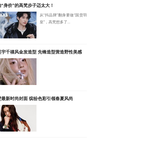
抬“身价”的高梵步子迈太大！
从“抖品牌”翻身要做“国货羽
皇”，高梵想多了...
昊宇千禧风金发造型 先锋造型营造野性美感
雯最新时尚封面 缤纷色彩引领春夏风尚