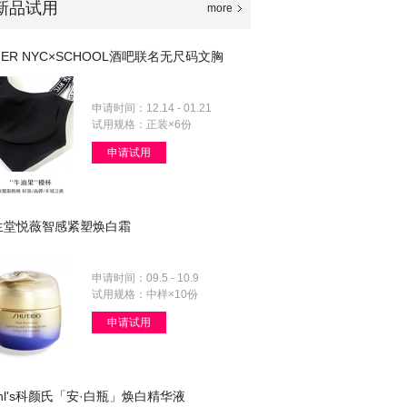
新品试用
more
MER NYC×SCHOOL酒吧联名无尺码文胸
申请时间：12.14 - 01.21
试用规格：正装×6份
申请试用
生堂悦薇智感紧塑焕白霜
申请时间：09.5 - 10.9
试用规格：中样×10份
申请试用
ehl's科颜氏「安·白瓶」焕白精华液