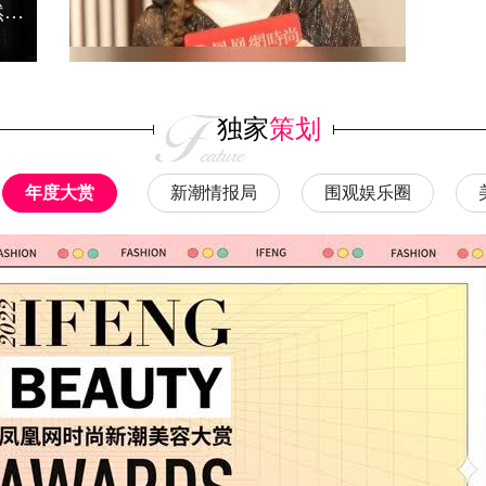
整容、断骨、换血，欧美白男竟然这样服美役……
独家
策划
年度大赏
新潮情报局
围观娱乐圈