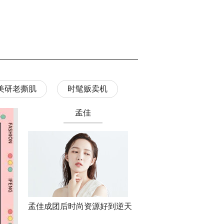
美研老撕肌
时髦贩卖机
第三期
关晓彤
鞠婧祎同款值得买吗？
“内娱第一嫂”硬气？