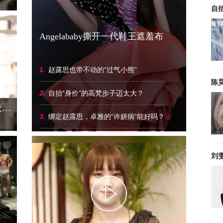
自
Angelababy撕开一代鞋王遮羞布
1
.
赵露思也带不动的“过气小熊”
陈
2
.
自抬“身价”的高梵步子迈太大？
披头发太热，随便一扎又丑，夏天头发到底怎么弄？
3
.
绑定赵露思，卓雅的“许妍病”能好吗？
刘