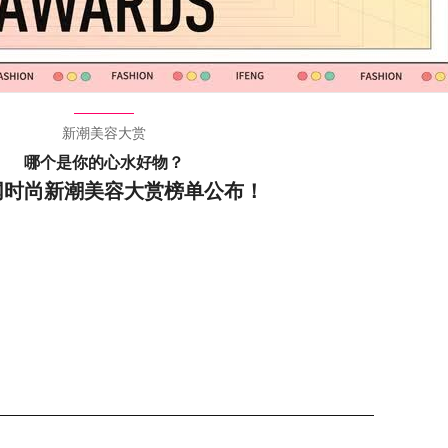
新潮情报局
第五期
700块买它保湿真是大怨种！