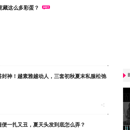
秀竟藏这么多彩蛋？
搭封神！越素雅越动人，三套初秋夏末私服松弛
随便一扎又丑，夏天头发到底怎么弄？