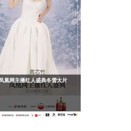
2025凤凰网主播红人盛典
匠心的刻度丨大董