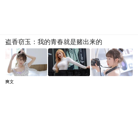
盗香窃玉：我的青春就是赌出来的
爽文