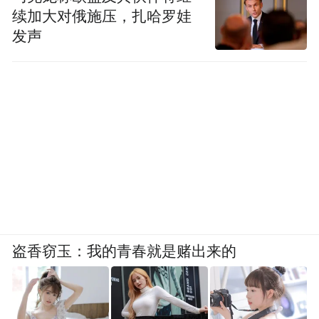
续加大对俄施压，扎哈罗娃
发声
盗香窃玉：我的青春就是赌出来的