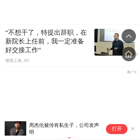
“不想干了，特提出辞职，在
新院长上任前，我一定准备
好交接工作“
微观上海_SH
周杰伦被传有私生子，公司发声
成
打开
明
短