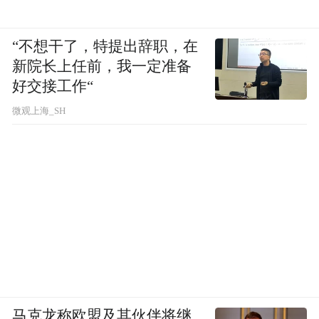
“不想干了，特提出辞职，在
新院长上任前，我一定准备
好交接工作“
微观上海_SH
马克龙称欧盟及其伙伴将继