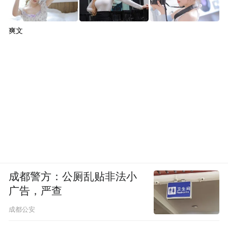
爽文
成都警方：公厕乱贴非法小
广告，严查
成都公安