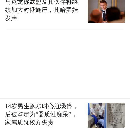
马克龙称欧盟及其伙伴将继
续加大对俄施压，扎哈罗娃
发声
14岁男生跑步时心脏骤停，
后被鉴定为“器质性痴呆”，
家属质疑校方失责