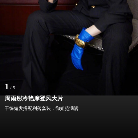
1
/
5
周雨彤冷艳摩登风大片
干练短发搭配利落套装，御姐范满满