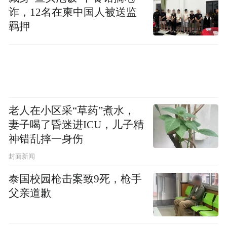
诈，12名在柬中国人被送监
官方直言要“成为全球高端鹅绒服品牌之
羁押
一”。品牌创始人吴坤明在采访中声称：品牌
高于Moncler，高于加拿大
所有的标准都要
鹅
。
老人在小区采“草药”煮水，
妻子喝了昏迷进ICU，儿子精
神错乱摔一身伤
封面新闻
泰国校园枪击案致9死，枪手
父亲道歉