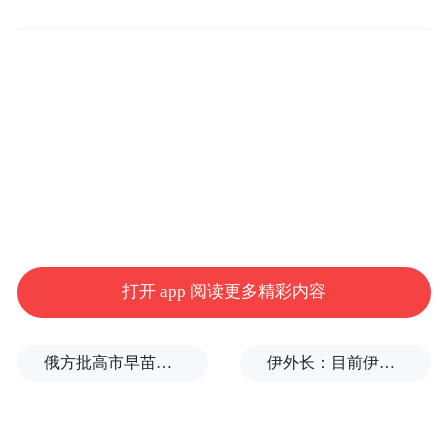
官宣新晋流量艺人田栩宁
前段时间，在高梵
出任品牌BLACKGOLD系列全球代言人
后，
销售额即破1.1亿创品牌新高
首日
。
打开 app 阅读更多精彩内容
俄方批高市早苗不敢点名美国：当年的原子弹是UFO扔的吗？
伊外长：目前伊朗与美国之间没有进行任何谈判