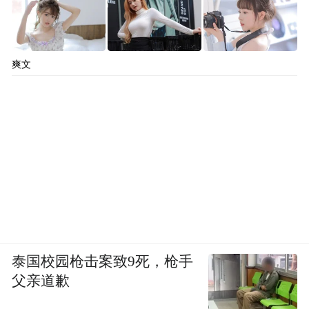
打出流量牌，
想从“抖品牌”
摇身一变成“奢品”？
爽文
高梵的高端化，从来都是营销先行。为了快
速撕掉平价标签，高梵不惜重金打造奢品形
“顶流明星+国际名流+高端秀场”
象，形成了
的营销矩阵。
在明星代言上，高梵实现“顶流+流量”双布
2024年11月签下杨幂
局：
出任全球品牌代言
人，直播间当日支付GMV破2000万。
泰国校园枪击案致9死，枪手
父亲道歉