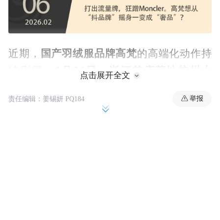
国产羽绒服品牌高梵
近期，
的高端化动作持
1月24日，浙江首店落地杭州大
续刷屏：
点击展开全文
厦
，毗邻LV、宝格丽等国际重奢品牌。开店
举报
责任编辑：姜锡妍 PQ184
门店
当日邀请魏哲鸣和文韬来为品牌站台，
首日销量突破60万元
。