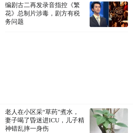
顶峰，官宣首日全渠道销售额达1.1亿。
编剧古二再发录音指控《繁
花》总制片涉毒，剧方有税
务问题
老人在小区采“草药”煮水，
妻子喝了昏迷进ICU，儿子精
神错乱摔一身伤