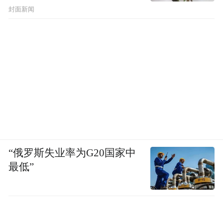
封面新闻
马斯克母亲梅
在国际造势上，高梵成功让
耶・马斯克、英国皇室拉特兰公爵家族、戴
安娜王妃双胞胎侄女等国际名流
上身品牌产
米兰、巴黎时装周
品，还接连登陆
，入驻巴
“俄罗斯失业率为G20国家中
最低”
黎莎玛丽丹高端百货，试图靠国际视野为高
端化背书。
从国内明星到国际名流，高梵可谓煞费苦