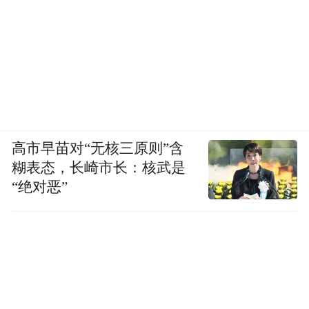
但这种依靠密集营
心，砸遍所有营销渠道。
销和名人效应驱动的热度，真的会转化为持
久的品牌忠诚度吗？
靠“质价比”狂蹭Moncler？
高梵靠营销赚足了流量和销量，却始终绕不
高市早苗对“无核三原则”含
价格涨了十余倍，产品力
开一个核心问题：
糊表态，长崎市长：核武是
和品牌力真的跟上了吗？
“绝对恶”
截至目前，黑猫投诉平台关于高梵的相关投
诉有580条。跑绒严重，到处飞绒；穿着不久
就出现破损；售后不佳，敷衍了事，未给出
各类差评与质量投诉层出
合理解决方案……