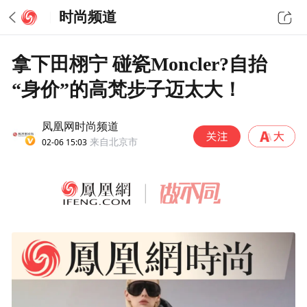
时尚频道
拿下田栩宁 碰瓷Moncler?自抬
“身价”的高梵步子迈太大！
凤凰网时尚频道
02-06 15:03
来自北京市