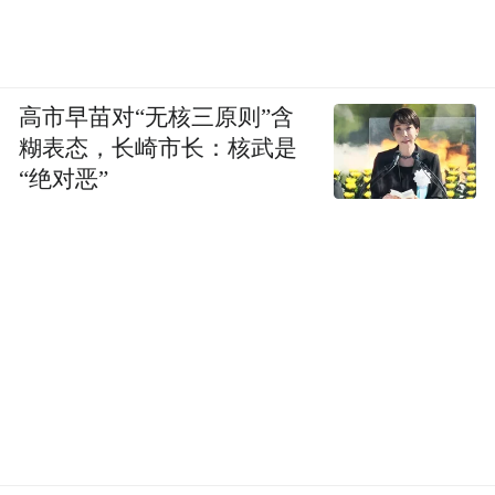
消费者为流量买单，为平替的噱头买单，但
有人真正认可高梵的“鹅绒服奢研品牌”定位
吗？
一旦流量褪去，这场靠营销撑起来的高
高市早苗对“无核三原则”含
端化，终究会打回原形。
糊表态，长崎市长：核武是
(本文章版权归凤凰网所有，未经授权，不得转载)
“绝对恶”