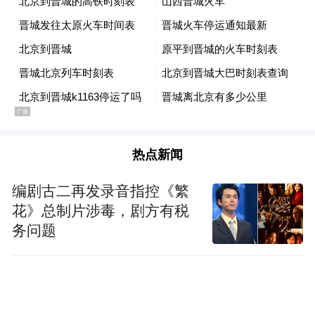
苹果的路径。高梵早期深耕线下百货渠道却
后期转战电商
业绩惨淡，一度濒临破产。
后，主打200-300元平价羽绒，成为羽绒品
类销量黑马
。
2020年，高梵砍掉所有鸭
真正的转折点始于
热点新闻
绒产品线聚焦高端鹅绒服
。去年年底，有消
息透露高梵已完成新一轮融资，投资方为雷
编剧古二再发录音指控《繁
顺为资本
军旗下的
。
花》总制片涉毒，剧方有税
务问题