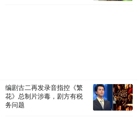
高梵的高端化，从一开始就带着“短平快”的
功利性
。没有循序渐进的产品积淀，靠资本
和流量快速砸出奢牌形象，缺乏长期的品牌
编剧古二再发录音指控《繁
花》总制片涉毒，剧方有税
文化培育；急于提价、开店、造势，试图用
务问题
最快的速度完成品牌升级。