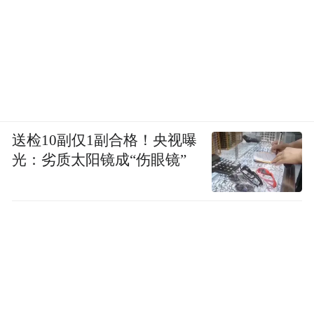
在临近双十一关头，高梵又官宣
去年10月，
新晋顶流田栩宁
为BLACKGOLD 全球代言
人，精准撬动年轻消费群体，两大代言人覆
送检10副仅1副合格！央视曝
盖全年龄段流量，成为销量暴涨的核心推
光：劣质太阳镜成“伤眼镜”
手。