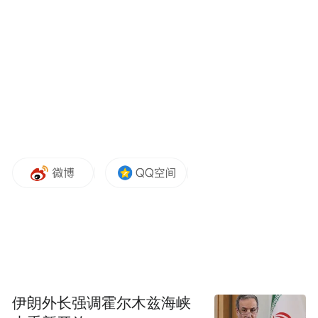
但谁能想到，这个如今将产品卖到几千元档
位的品牌，之前还是主打200-300元平价羽绒
服的电商选手。短短几年价格暴涨十余倍，
伊朗外长强调霍尔木兹海峡
这场靠资本和流量堆起来的高端化，终究难