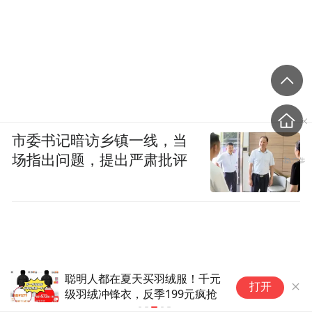
市委书记暗访乡镇一线，当
场指出问题，提出严肃批评
聪明人都在夏天买羽绒服！千元
“
打开
级羽绒冲锋衣，反季199元疯抢
尔