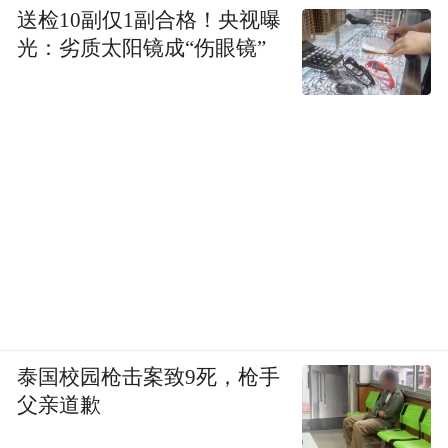
送检10副仅1副合格！央视曝
大牌同源的优质材质和精湛工艺，还特意邀
光：劣质太阳镜成“伤眼镜”
请前Moncler设计师操刀，用一堆天花乱坠的
专业术语包装自己，却始终未能形成属于自
终究只是一个“影子”罢
身的原创设计壁垒，
了
。
泰国校园枪击案致9死，枪手
父亲道歉