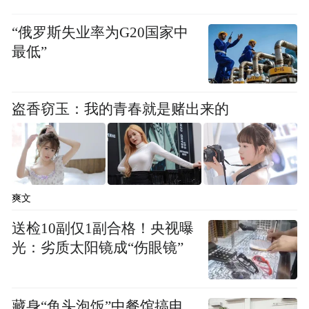
“俄罗斯失业率为G20国家中
最低”
盗香窃玉：我的青春就是赌出来的
爽文
送检10副仅1副合格！央视曝
光：劣质太阳镜成“伤眼镜”
藏身“鱼头泡饭”中餐馆搞电