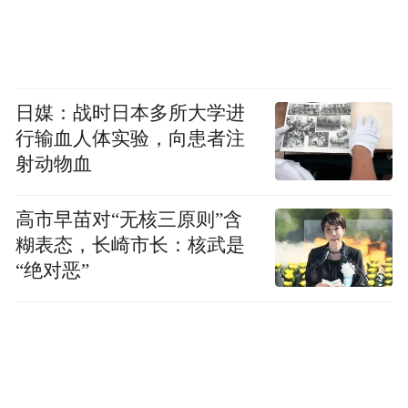
就像小米以“性价比”叫板苹果，高梵似乎也
试图以“用三分之一价格享Moncler 同款工艺”
为卖点，做鹅绒服界的“国产平替”，称品牌
日媒：战时日本多所大学进
使用的是匈牙利“飞天绒皇”大朵鹅绒、德国
行输血人体实验，向患者注
金针、英国线……
射动物血
高市早苗对“无核三原则”含
糊表态，长崎市长：核武是
“绝对恶”