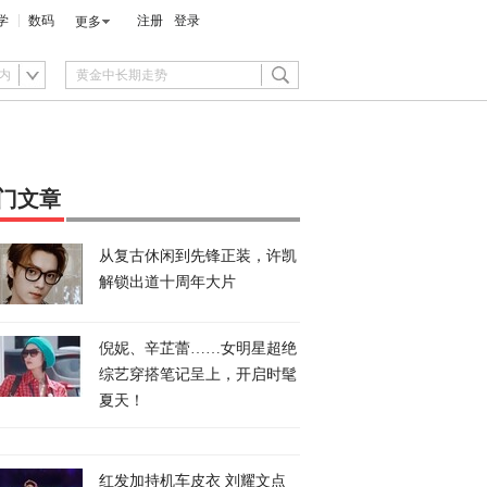
学
数码
注册
登录
更多
内
门文章
从复古休闲到先锋正装，许凯
解锁出道十周年大片
倪妮、辛芷蕾……女明星超绝
综艺穿搭笔记呈上，开启时髦
夏天！
红发加持机车皮衣 刘耀文点