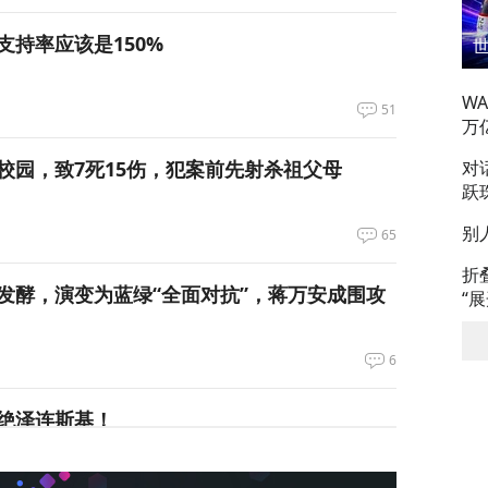
支持率应该是150%
W
51
万
校园，致7死15伤，犯案前先射杀祖父母
对
跃
别
65
折
发酵，演变为蓝绿“全面对抗”，蒋万安成围攻
“
6
绝泽连斯基！
105