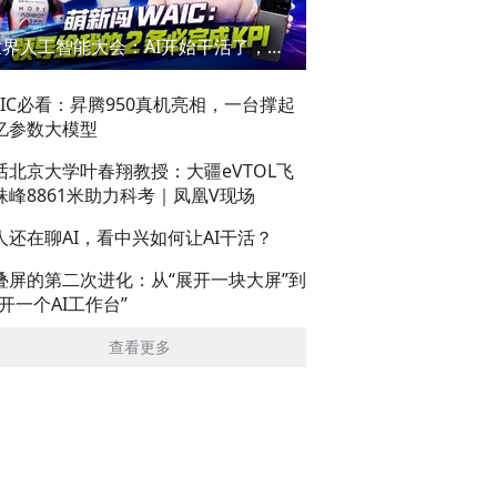
世界人工智能大会：AI开始干活了，但到底干的怎么样？萌新闯WAIC
AIC必看：昇腾950真机亮相，一台撑起
亿参数大模型
话北京大学叶春翔教授：大疆eVTOL飞
珠峰8861米助力科考｜凤凰V现场
人还在聊AI，看中兴如何让AI干活？
叠屏的第二次进化：从“展开一块大屏”到
展开一个AI工作台”
查看更多