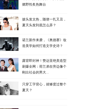
燃野性炙热舞台
披头发太热，随便一扎又丑，
夏天头发到底怎么弄？
诺兰新作来袭，《奥德赛》妆
造美学如何打造文学史诗？
露背即封神！赞达亚绝美造型
刷爆全网：荷兰弟在旁边像个
刚出社会的男大...
只穿工字背心，就够度过整个
夏天？