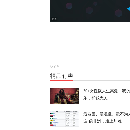
涉霍尔木兹海
天下事
美防长将被撤
天下事
精品有声
伊朗议会议长
30+女性谈人生高潮：我
乐，和钱无关
天下事
28枚导弹零
最贫困、最混乱、最不为
注”的非洲，难上加难