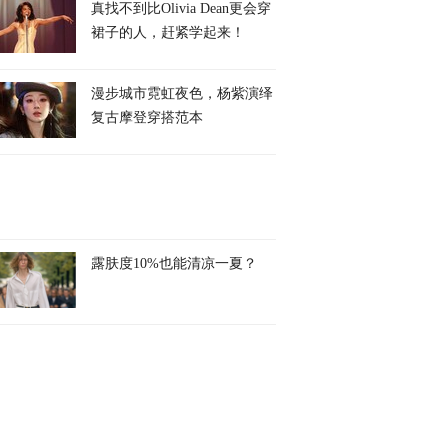
真找不到比Olivia Dean更会穿
裙子的人，赶紧学起来！
漫步城市霓虹夜色，杨紫演绎
复古摩登穿搭范本
露肤度10%也能清凉一夏？