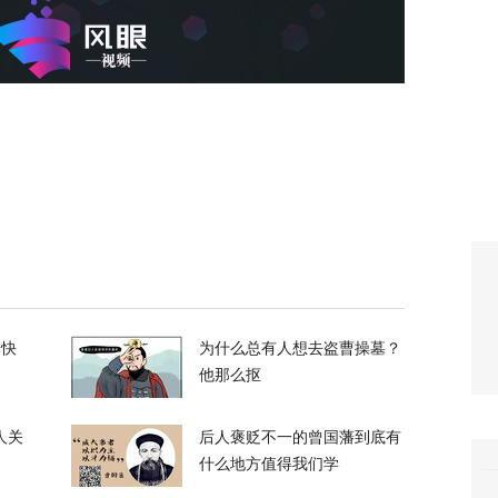
峡，伊朗与阿曼被曝达成临时协议框架
21
换？特朗普回应
120
喊话：别再作秀了！
的快
为什么总有人想去盗曹操墓？
他那么抠
85
拦截！基辅防空失灵，西方靠不住了
人关
后人褒贬不一的曾国藩到底有
什么地方值得我们学