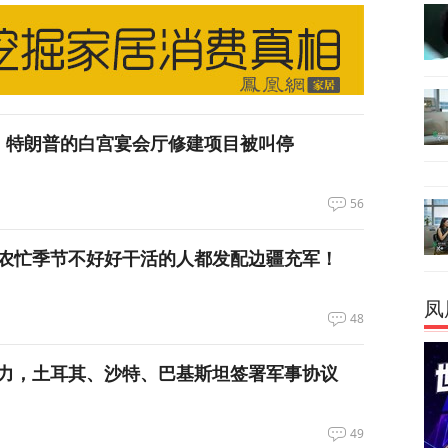
，特朗普的白宫宴会厅修建项目被叫停
56
农忙季节不好好干活的人都发配边疆充军！
凤
48
力，土耳其、沙特、巴基斯坦签署军事协议
49