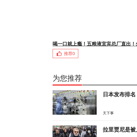
喝一口就上瘾！五粮液宜宾总厂直出！
推荐
0
为您推荐
日本发布排名
天下事
拉里贾尼是被