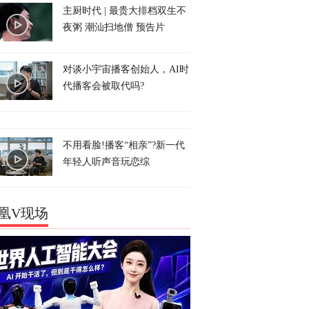
主厨时代 | 最贵大排档双生不
夜粥 潮汕扫地僧 预告片
对谈小宇宙播客创始人，AI时
代播客会被取代吗?
不用看脸!播客“相亲”?新一代
年轻人听声音玩恋综
凰V现场