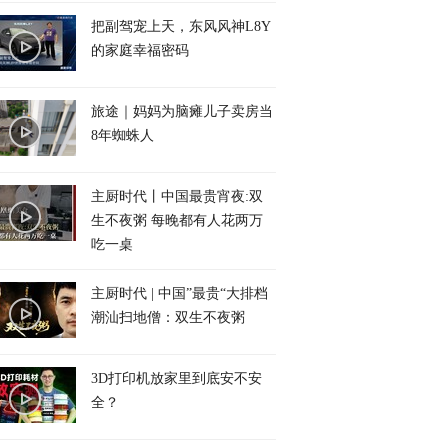
把副驾宠上天，东风风神L8Y
的家庭幸福密码
旅途｜妈妈为脑瘫儿子卖房当
8年蜘蛛人
主厨时代丨中国最贵宵夜:双
生不夜粥 每晚都有人花两万
吃一桌
主厨时代 | 中国”最贵“大排档
潮汕扫地僧：双生不夜粥
3D打印机放家里到底安不安
全？