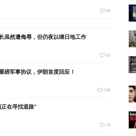
69
长虽然遭侮辱，但仍夜以继日地工作
62
重磅军事协议，伊朗首度回应！
109
领正在寻找退路”
70