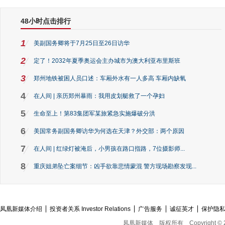
48小时点击排行
1
美副国务卿将于7月25日至26日访华
2
定了！2032年夏季奥运会主办城市为澳大利亚布里斯班
3
郑州地铁被困人员口述：车厢外水有一人多高 车厢内缺氧
4
在人间 | 亲历郑州暴雨：我用皮划艇救了一个孕妇
5
生命至上！第83集团军某旅紧急实施爆破分洪
6
美国常务副国务卿访华为何选在天津？外交部：两个原因
7
在人间 | 红绿灯被淹后，小男孩在路口指路，7位摄影师...
8
重庆姐弟坠亡案细节：凶手欲靠悲情蒙混 警方现场勘察发现...
凤凰新媒体介绍
投资者关系 Investor Relations
广告服务
诚征英才
保护隐
凤凰新媒体
版权所有
Copyright © 