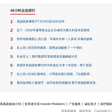
48小时点击排行
1
美副国务卿将于7月25日至26日访华
2
定了！2032年夏季奥运会主办城市为澳大利亚布里斯班
3
郑州地铁被困人员口述：车厢外水有一人多高 车厢内缺氧
4
在人间 | 亲历郑州暴雨：我用皮划艇救了一个孕妇
5
生命至上！第83集团军某旅紧急实施爆破分洪
6
美国常务副国务卿访华为何选在天津？外交部：两个原因
7
在人间 | 红绿灯被淹后，小男孩在路口指路，7位摄影师...
8
重庆姐弟坠亡案细节：凶手欲靠悲情蒙混 警方现场勘察发现...
凤凰新媒体介绍
投资者关系 Investor Relations
广告服务
诚征英才
保护隐
凤凰新媒体
版权所有
Copyright © 