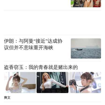
乏力、小便失禁或尿闭等症状，这是肾阳
虚。还有的人由于体内津液亏少，滋润、濡
养等作用减退，临床表现为形体消瘦、腰膝
酸软、眩晕耳鸣、口燥咽干、潮热颧红、盗
汗、小便短黄等，此为肾阴虚。
伊朗：与阿曼“接近”达成协
议但并不意味重开海峡
有研究发现，时装模特专利的“猫步”，有强
肾增强性功能的作用。模特在T型台上的“猫
盗香窃玉：我的青春就是赌出来的
步”，其特点是双脚脚掌呈“1”字形走在一条
线上。中医专家指出，走“猫步”的时候，除
了能增强体质，缓解心理压力外，由于姿势
上形成了一定幅度的扭胯，这对人体私密处
爽文
能起到一定程度的挤压和按摩的作用，可达