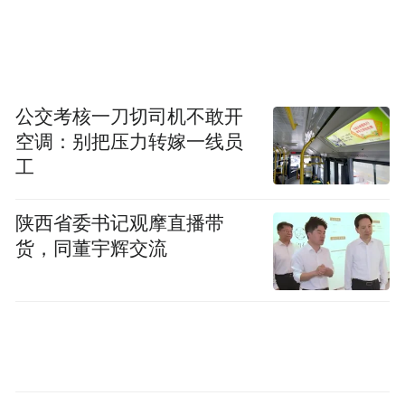
研究结果显示，不是每日刮胡子者大多未
婚，而且多为蓝领阶级劳工；他们享受性高
潮的次数较少，身材较矮小，而且易患心绞
公交考核一刀切司机不敢开
痛。
空调：别把压力转嫁一线员
工
另外，社会医学系的亚伯拉罕
陕西省委书记观摩直播带
（ShahEbrahim）教授在声明中说：“不常刮
货，同董宇辉交流
胡子者死亡率较高，可能是抽烟和一些社会
因素所造成，但是也有小部分是受荷尔蒙影
响。”他表示，不是每日刮胡子的男士较少享
受性高潮，可能是因为其男性荷尔蒙较低，
或单纯因为未婚，所以进行性行为的机会较