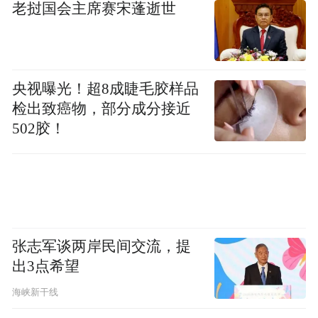
到强肾增强性功能的作用。
老挝国会主席赛宋蓬逝世
另外，扭胯不但可以使阴部肌肉保持张力，
还能改善盆腔的血液循环，预防和减轻前列
央视曝光！超8成睫毛胶样品
检出致癌物，部分成分接近
腺炎的症状。
502胶！
张志军谈两岸民间交流，提
出3点希望
海峡新干线