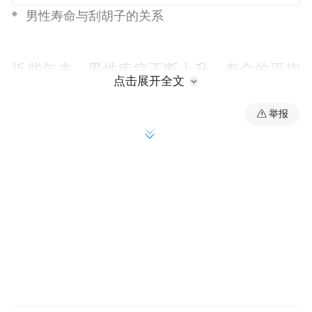
男性寿命与刮胡子的关系
近些年来，男性疾病不断上升，寿命的平均
点击展开全文
年龄也在逐年下降。其中一项研究表示：男
举报
人不经常刮胡子，死亡率上升。研究人员指
出，每天刮胡子的男性比不经常刮胡子的男
性患心脏病或中风的机率大大降低。下面小
编与您一起看看影响男性寿命的几大因素。
不常刮胡子的男性比每天刮胡子的男性患病
率高