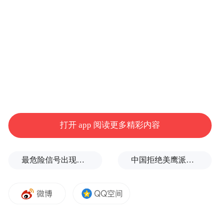
研究人员在美国传染病学期刊发表报告称，
在这项为期20年的研究中，已经有835人死
亡。而总体来看，不是每日刮胡子的人有
45%故去，而至少每日刮一次胡子的人则有
31%辞世。不是每日刮胡子者死亡人数多，
与他们吸烟者较多以及生活习惯较差有关，
研究者表示，虽然这还不能解释为何他们中
风几率较高，但也显示出是否常刮胡子与患
打开 app 阅读更多精彩内容
病机率有关。
最危险信号出现！全球能源大动脉岌岌可危
中国拒绝美鹰派副防长访华？弦外之音被热议
男人寿命除了与刮胡子有关外，还与荷尔蒙
相关