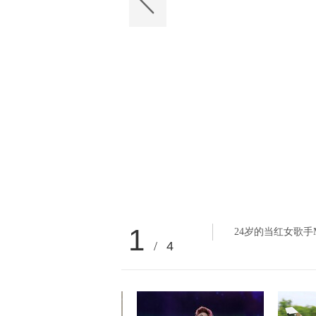
1
24岁的当红女歌手M
/
4