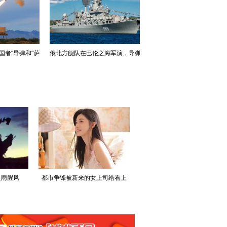
”导弹和“萨
俄北方舰队在巴伦之海军演，导弹
漫步城市霓虹夜色，杨紫演绎复
巡洋舰领衔
摩登穿搭范本
血雨腥风
都市争锋被新来的女上司给看上
寒门风骨:寒门，也是有风骨的