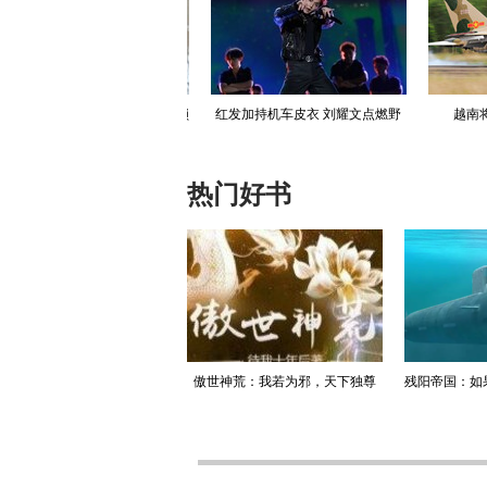
古休闲到先锋正装，许凯解锁
红发加持机车皮衣 刘耀文点燃野
越南将再
出道十周年大片
性炙热舞台
克
热门好书
升迁记：人生就是利欲场，利
傲世神荒：我若为邪，天下独尊
残阳帝国：如
为媒，欲为介