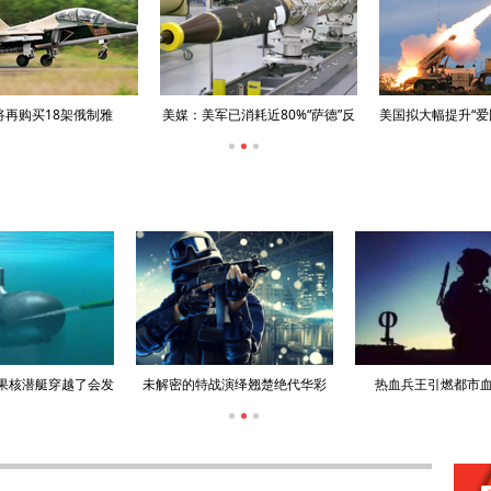
购买18架俄制雅
美媒：美军已消耗近80%“萨德”反
美国拟大幅提升“爱国者
-130M
导系统拦截弹
德”系统产能
果核潜艇穿越了会发
未解密的特战演绎翘楚绝代华彩
热血兵王引燃都市
生什么？