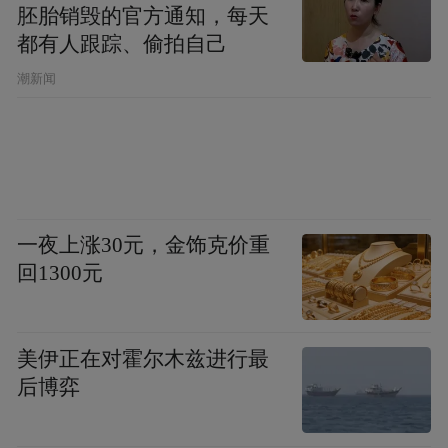
胚胎销毁的官方通知，每天
都有人跟踪、偷拍自己
潮新闻
-
石灰岩折叠条纹西装搭配蓝灰色亚麻衬衫以
及CLAUDIO球鞋，绅士与少年感碰撞出十足
一夜上涨30元，金饰克价重
魅力，精致卓越，率性洒脱的王子异正带着
回1300元
光款款而来，你被撩到了吗？
美伊正在对霍尔木兹进行最
后博弈