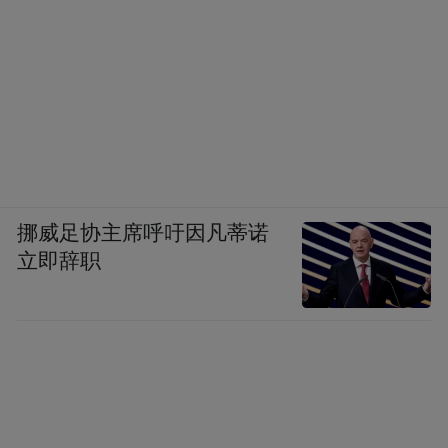
-
大秀还有好莱坞知名男演员Mahershala Ali，
超模Joan Smalls、超模Toni Garrn等明星到
场，个性化的风格魅力展现Zegna XXX 的时
挪威足协主席呼吁因凡蒂诺
髦态度。
立即辞职