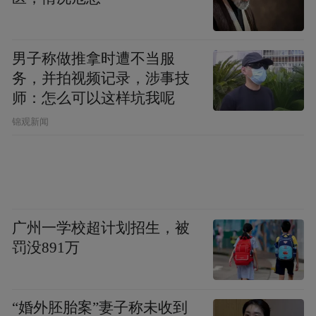
男子称做推拿时遭不当服
务，并拍视频记录，涉事技
-
师：怎么可以这样坑我呢
王子异作为杰尼亚品牌好友受邀出席2020春
锦观新闻
夏大秀, 身着全新Ermenegildo Zegna XXX
2020 夏季系列落座头排看秀。
广州一学校超计划招生，被
罚没891万
“婚外胚胎案”妻子称未收到