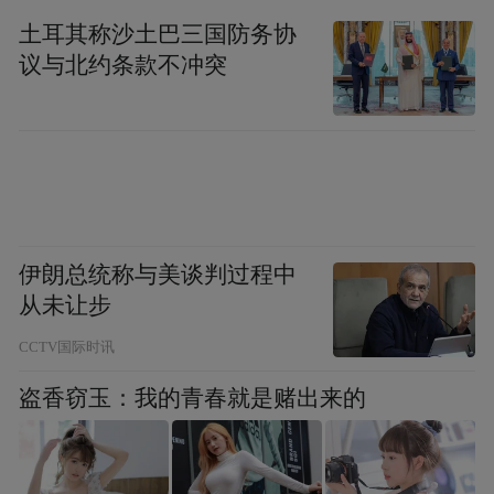
土耳其称沙土巴三国防务协
议与北约条款不冲突
-
这种变旧为新的理念与杰尼亚不谋而合，通
过融合与再生不同现有材质，转化成新的织
物面料，并以创新的剪裁手法，演绎现代世
界不断演变的美学标准。本季，杰尼亚再次
伊朗总统称与美谈判过程中
从未让步
生动诠释了时尚可持续#UseTheExisting的环
保理念。
CCTV国际时讯
盗香窃玉：我的青春就是赌出来的
PART 2
王子异落座头排看秀