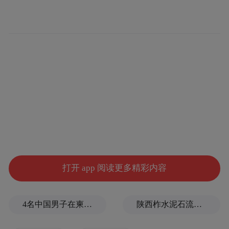
打开 app 阅读更多精彩内容
4名中国男子在柬埔寨杀人抛尸，被判无期
陕西柞水泥石流已致2人死亡，仍有1人失联