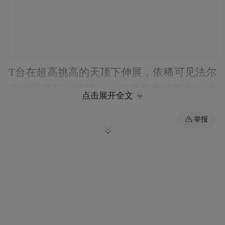
T台在超高挑高的天顶下伸展，依稀可见法尔
克钢厂昔日的风姿。这里曾是象征着由钢铁
点击展开全文
筑成的现代化进程的丰碑，却在岁月的变迁
举报
中沦落为一片荒原。令人振奋的是，现在这
片废弃之地重焕活力，被改造成为米兰的健
康与科学中心，以全新的面貌和内涵重现于
城市之中。