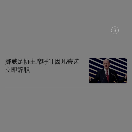
1
挪威足协主席呼吁因凡蒂诺
立即辞职
-
凰尚在秀后对王子异进行了#你问偶答#