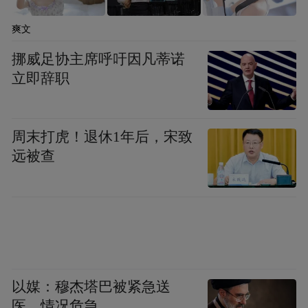
爽文
挪威足协主席呼吁因凡蒂诺
立即辞职
周末打虎！退休1年后，宋致
远被查
以媒：穆杰塔巴被紧急送
医，情况危急