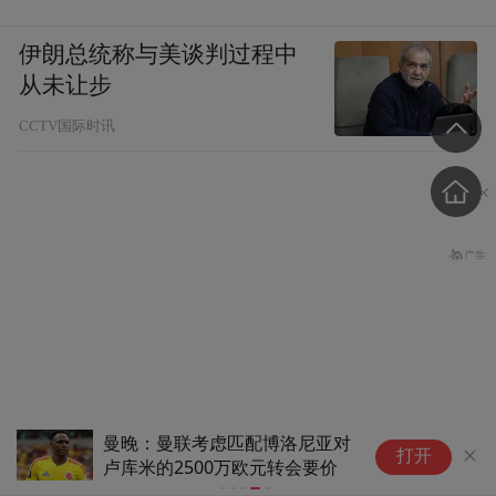
要凭空创造，完全可以通过再利用或改造的
方式，将可再生现有面料转变为创新材质，
伊朗总统称与美谈判过程中
从传统工艺中发掘出富有革新而又秉持经典
从未让步
的剪裁技艺，让废弃之地焕发出创造的活
CCTV国际时讯
力。
——杰尼亚艺术总监Alessandro Sartori
曼晚：曼联考虑匹配博洛尼亚对
挪威足协主席呼吁因凡蒂诺
打开
卢库米的2500万欧元转会要价
立即辞职