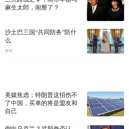
麻生太郎，闹掰了？
沙土巴三国“共同防务”防什
么
瞭望
美媒焦虑：特朗普这招伤不
了中国，买单的将是盟友和
自己
倒向乌克兰？武契奇否认