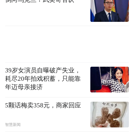
39岁女演员自曝破产失业，
耗尽20年拍戏积蓄，只能靠
年迈母亲接济
5颗话梅卖358元，商家回应
智慧新闻