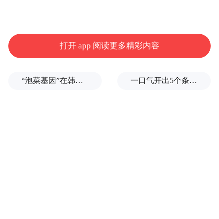
打开 app 阅读更多精彩内容
“泡菜基因”在韩国出现突变
一口气开出5个条件，伊朗抬高“复航门槛”，美伊海峡博弈还要耗多久？