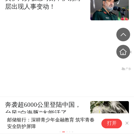
层出现人事变动！
奔袭超6000公里登陆中国，
台风“白海豚”太能活了
邮储银行：深耕青少年金融教育 筑牢青春
中
打开
中国天气
安全防护屏障
器
于