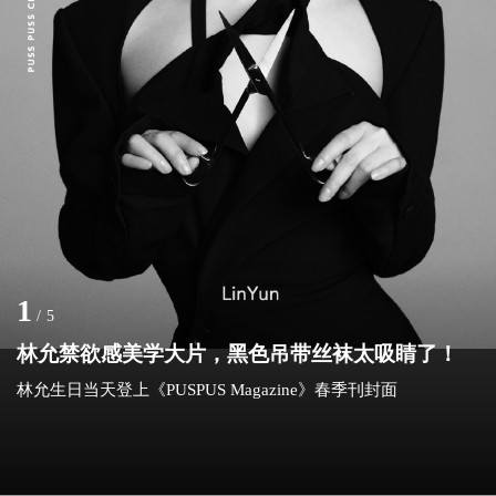
1
/
5
林允禁欲感美学大片，黑色吊带丝袜太吸睛了！
林允生日当天登上《PUSPUS Magazine》春季刊封面