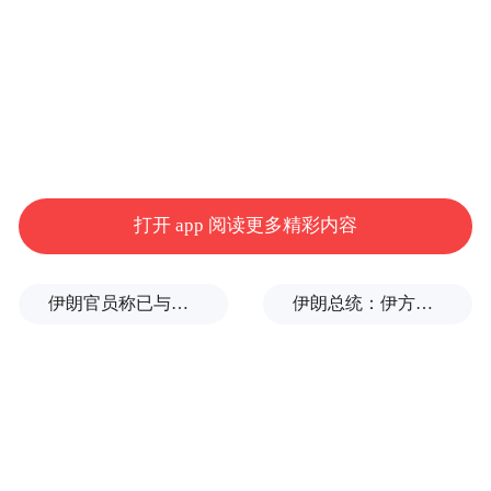
打开 app 阅读更多精彩内容
伊朗官员称已与阿曼就霍尔木兹海峡通行问题明确总体框架
伊朗总统：伊方未在涉谅解备忘录的谈判中作任何让步