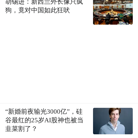
胡锡进：新西兰外长像只疯
狗，竟对中国如此狂吠
“新婚前夜输光3000亿”，硅
谷最红的25岁AI股神也被当
韭菜割了？