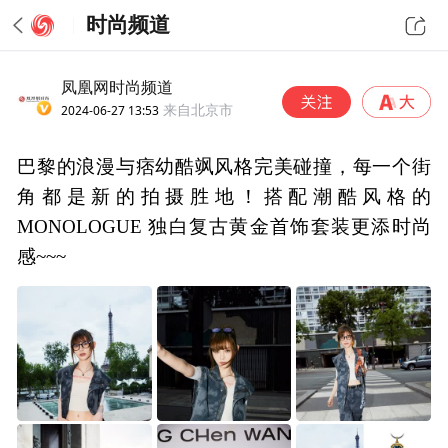
时尚频道
凤凰网时尚频道
2024-06-27 13:53
来自北京市
巴黎的浪漫与痞幼酷飒风格完美碰撞，每一个街
角都是新的拍摄胜地！搭配潮酷风格的
MONOLOGUE 独白复古黄金首饰套装更添时尚
感~~~