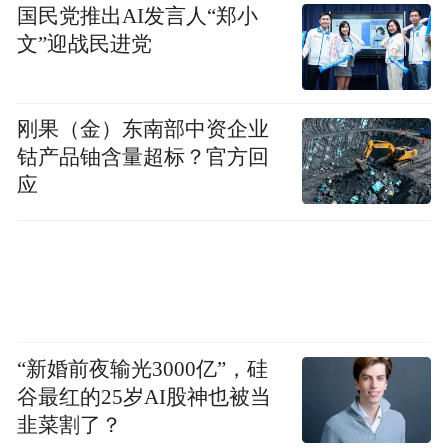
国民党推出AI发言人“郑小
文”迎战民进党
刚果（金）东南部中资企业
钴产品铀含量超标？官方回
应
“新婚前夜输光3000亿”，硅
谷最红的25岁AI股神也被当
韭菜割了？