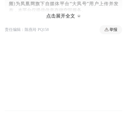
频)为凤凰网旗下自媒体平台“大风号”用户上传并发
布，本平台仅提供信息存储空间服务。
点击展开全文
Notice: The content above (including the videos,
pictures and audios if any) is uploaded and posted
by the user of Dafeng Hao, which is a social media
举报
责任编辑：陈燕玲 PQ158
platform and merely provides information storage
space services.”