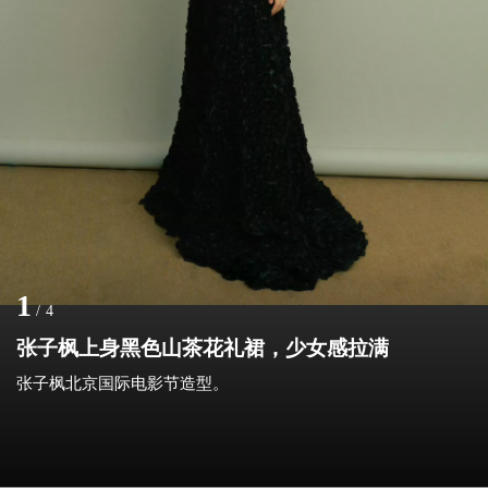
1
/
4
张子枫上身黑色山茶花礼裙，少女感拉满
张子枫北京国际电影节造型。