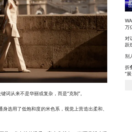
W
万
对
跃
别
折
“
关键词从来不是华丽或复杂，而是“克制”。
通身选用了低饱和度的米色系，视觉上营造出柔和、