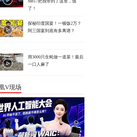
M817把我带到了这里，值
了！
探秘印度国宴！一顿饭2万？
阿三国宴到底有多离谱？
用3000只生蚝做一道菜！最后
一口人麻了
凰V现场