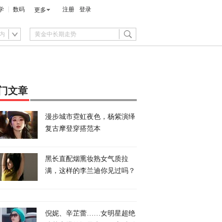
学
数码
注册
登录
更多
内
门文章
漫步城市霓虹夜色，杨紫演绎
复古摩登穿搭范本
黑长直配烟熏妆熟女气质拉
满，这样的李兰迪你见过吗？
倪妮、辛芷蕾……女明星超绝