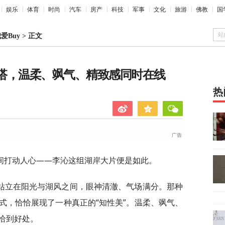
娱乐
体育
时尚
汽车
房产
科技
军事
文化
旅游
佛教
国
站
爱Buy
>
正文
穿搭，温柔、飒气、精致感同时在线
热
间打动人心——李沁这组湖岸大片便是如此。
站立在阳光与湖风之间，眼神清澈、气场满分。那种
式，恰恰展现了一种真正的“知性美”。温柔、飒气、
恰到好处。