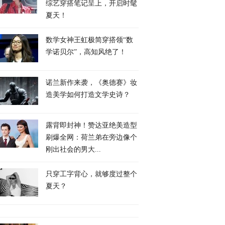
综艺穿搭笔记呈上，开启时髦
夏天！
数学女神王虹极简穿搭领“数
学诺贝尔”，高知风绝了！
诺兰新作来袭，《奥德赛》妆
造美学如何打造文学史诗？
露背即封神！赞达亚绝美造型
刷爆全网：荷兰弟在旁边像个
刚出社会的男大...
只穿工字背心，就够度过整个
夏天？