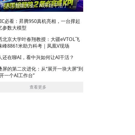
世界人工智能大会：AI开始干活了，但到底干的怎么样？萌新闯WAIC
AIC必看：昇腾950真机亮相，一台撑起
亿参数大模型
话北京大学叶春翔教授：大疆eVTOL飞
珠峰8861米助力科考｜凤凰V现场
人还在聊AI，看中兴如何让AI干活？
叠屏的第二次进化：从“展开一块大屏”到
展开一个AI工作台”
查看更多