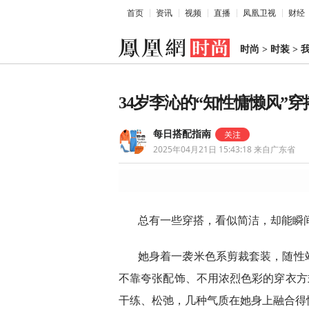
首页
资讯
视频
直播
凤凰卫视
财经
时尚
>
时装
>
我
34岁李沁的“知性慵懒风”
每日搭配指南
2025年04月21日 15:43:18
来自广东省
总有一些穿搭，看似简洁，却能瞬
她身着一袭米色系剪裁套装，随性
不靠夸张配饰、不用浓烈色彩的穿衣方
干练、松弛，几种气质在她身上融合得