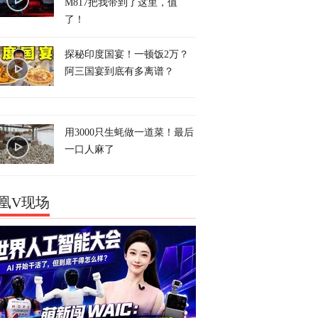
M817把我带到了这里，值
了！
探秘印度国宴！一顿饭2万？
阿三国宴到底有多离谱？
用3000只生蚝做一道菜！最后
一口人麻了
凰V现场