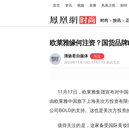
首页
资讯
视频
直播
凤凰卫视
财经
时尚
>
快讯
>
欧莱雅缘何注资？国货品牌
清扬君自媒体
2025年11月19日 17:01:10
来自北京
11月17日，欧莱雅集团宣布对中国
由欧莱雅中国旗下上海美次方投资有限
公司BOLD的支持。这也是美次方投资
值得关注的是，这家备受国际美妆