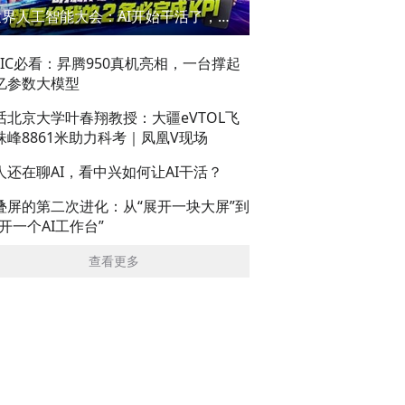
世界人工智能大会：AI开始干活了，但到底干的怎么样？萌新闯WAIC
AIC必看：昇腾950真机亮相，一台撑起
亿参数大模型
话北京大学叶春翔教授：大疆eVTOL飞
珠峰8861米助力科考｜凤凰V现场
人还在聊AI，看中兴如何让AI干活？
叠屏的第二次进化：从“展开一块大屏”到
展开一个AI工作台”
查看更多