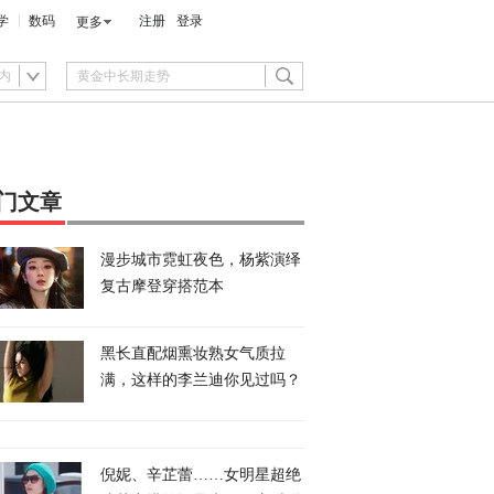
学
数码
注册
登录
更多
内
门文章
漫步城市霓虹夜色，杨紫演绎
复古摩登穿搭范本
黑长直配烟熏妆熟女气质拉
满，这样的李兰迪你见过吗？
倪妮、辛芷蕾……女明星超绝