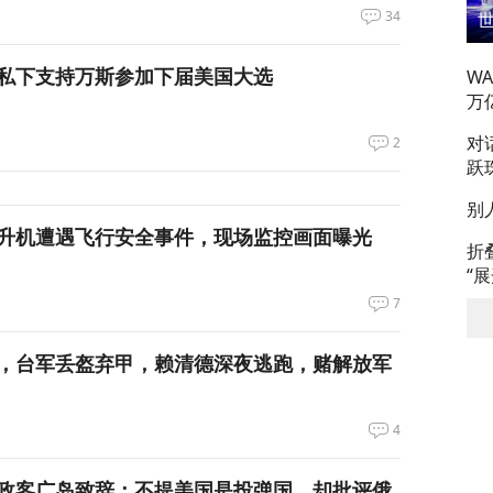
34
私下支持万斯参加下届美国大选
W
万
对
2
跃
别
升机遭遇飞行安全事件，现场监控画面曝光
折
“
7
，台军丢盔弃甲，赖清德深夜逃跑，赌解放军
4
政客广岛致辞：不提美国是投弹国，却批评俄