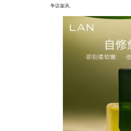
争议漩涡。