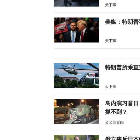
天下事
美媒：特朗普
天下事
特朗普所乘直
天下事
岛内演习首日
抓不到？
又又切克闹
俄方痛斥日本