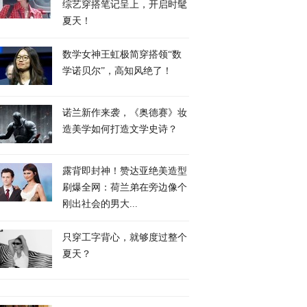
综艺穿搭笔记呈上，开启时髦
夏天！
数学女神王虹极简穿搭领“数
学诺贝尔”，高知风绝了！
诺兰新作来袭，《奥德赛》妆
造美学如何打造文学史诗？
露背即封神！赞达亚绝美造型
刷爆全网：荷兰弟在旁边像个
刚出社会的男大...
只穿工字背心，就够度过整个
夏天？