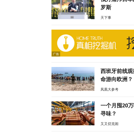
罗斯
天下事
西班牙前线观
命游向欧洲？
凤凰大参考
一个月囤20
寻味？
又又切克闹