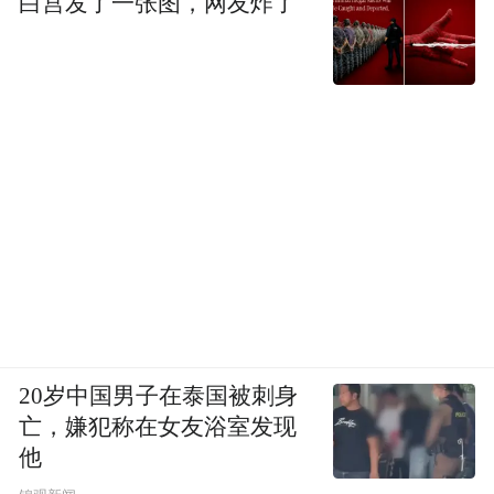
白宫发了一张图，网友炸了
刚用复古冷茶棕惊艳完我们的娜比，又在阿
布扎比的F1现场狠狠“换头”，转身成为巧克
力金棕色的酷飒美少女。
20岁中国男子在泰国被刺身
亡，嫌犯称在女友浴室发现
他