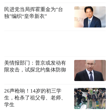
民进党当局挥霍重金为“台
羽毛发饰配合金光闪闪的前额发带，衬得肩
独”编织“皇帝新衣”
颈线条冷白如瓷；刚刚好垂至颧骨下方的金
色耳环，和冷茶棕发色冷暖碰撞，把“贵气不
艳俗”的分寸拿捏得刚刚好。
美情报部门：普京或发动有
限攻击，试探北约集体防御
26声枪响！14岁的初三学
生，枪杀了祖父母、老师、
学生