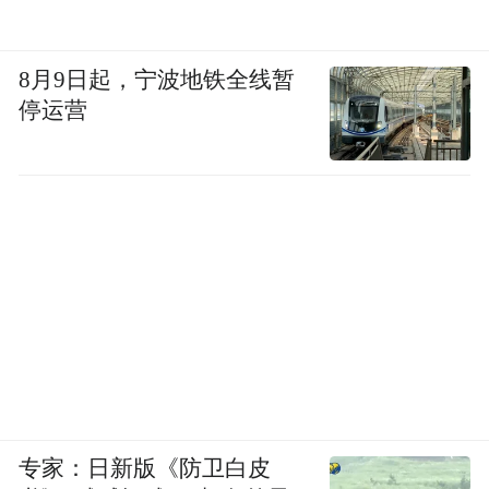
8月9日起，宁波地铁全线暂
停运营
毕竟暖调发色一遇上我们日常的疲惫感，容
专家：日新版《防卫白皮
易显老气；如果选对冷调基底，哪怕穿搭简