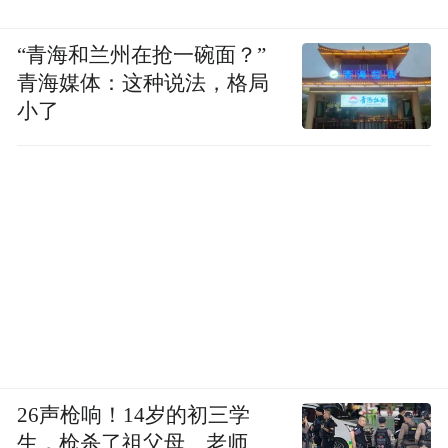
Krystal就是冷调发色的忠实拥趸！欧尼的日
常造型总离不开休闲宽松的上衣+牛仔裤，化
“青海和兰州在抢一碗面？”
着淡妆甚至素颜，却被冷调发色衬托得慵懒
青海媒体：这种说法，格局
又old money。
小了
26声枪响！14岁的初三学
生，枪杀了祖父母、老师、