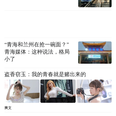
“青海和兰州在抢一碗面？”
青海媒体：这种说法，格局
她往那儿一站，活脱脱就是从银幕里走出来
小了
的贵族少女，清冷又抢眼的“金光华丽感”直
接拉满。
盗香窃玉：我的青春就是赌出来的
爽文