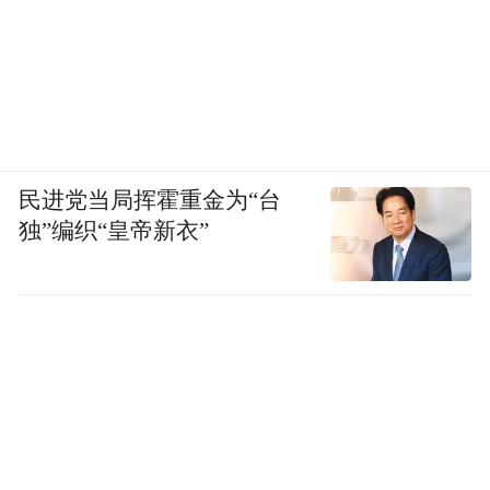
民进党当局挥霍重金为“台
独”编织“皇帝新衣”
栗棕底色里浸着冷茶调，像裹了层哑光丝
绒，既压得住满身金光的华丽，又衬得肤色
冷白透亮，轻松将“清冷”与“鎏金贵气”诠释
得淋漓尽致。