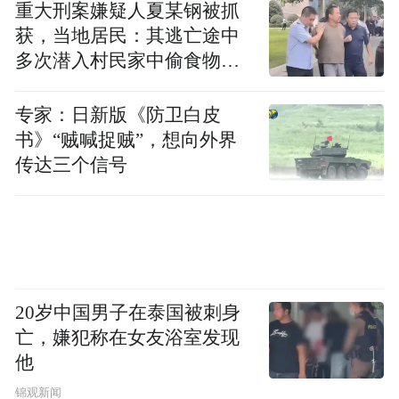
重大刑案嫌疑人夏某钢被抓
获，当地居民：其逃亡途中
多次潜入村民家中偷食物被
发现
专家：日新版《防卫白皮
书》“贼喊捉贼”，想向外界
传达三个信号
20岁中国男子在泰国被刺身
亡，嫌犯称在女友浴室发现
他
锦观新闻