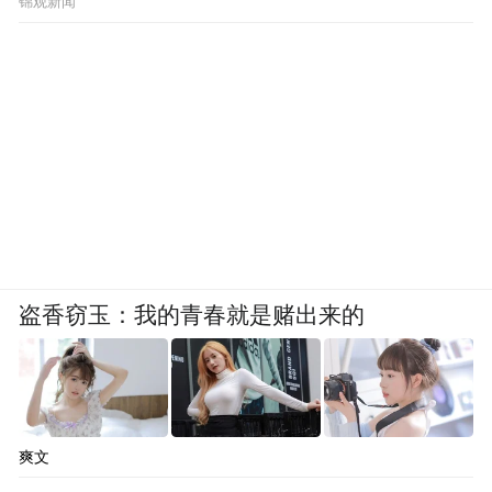
锦观新闻
拿捏发型发色这一块儿，她可谓是信手捏
来，最近发布的巴厘岛vlog中更是空降成为
许多人的视频审美积累top榜。
栗棕色的法式蛋卷发，蓬松的卷度刚刚好轻
盗香窃玉：我的青春就是赌出来的
盈地挽住热带的潮湿；红色碎花无袖裙直接
把盛夏的鲜活糅进了稻田的绿意里，活脱脱
一个灵动的热带小精灵！
爽文