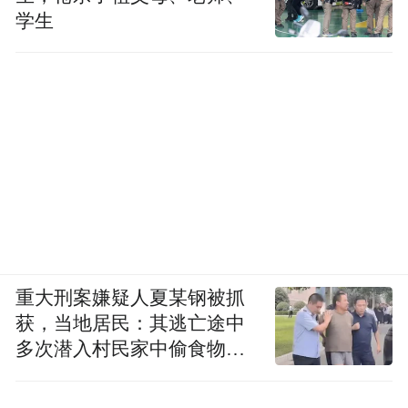
学生
重大刑案嫌疑人夏某钢被抓
另外，这类色系对五官的包容性很高，原本
获，当地居民：其逃亡途中
扁平的鼻梁、模糊的下颌线，在其衬托下，
多次潜入村民家中偷食物被
会被柔和的冷感“裹上一层柔光”，弱化五官
发现
的钝感。