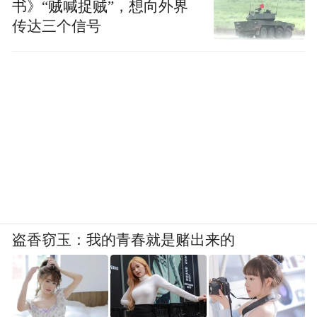
书》“贼喊捉贼”，想向外界
约、素颜出镜，也能提亮肤色、弱化瑕疵，
传达三个信号
别有一番韵味哦～
盗香窃玉：我的青春就是赌出来的