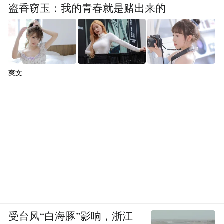
今天范主就来给大家扒一扒，这群站在财富
盗香窃玉：我的青春就是赌出来的
塔尖的人，是如何在“人间烟火”中修炼这三
重境界的。
01
爽文
吃饭接地气
舌尖上“去精英化”
这可以说是富豪接地气的“入门级”段位，也
是最容易实现的。毕竟富豪也是人，在对美
食的渴望上，和我们普通人可以说没有什么
区别。
受台风“白海豚”影响，浙江