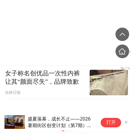
前阵子在韩国，又和三星掌门人李在镕、现
代汽车会长郑义宣聚餐吃炸鸡喝啤酒，黄仁
勋吃完还喊“全场免单”，让李在镕和郑义宣
结了一万多...
女子称名创优品一次性内裤
让其“颜面尽失”，品牌致歉
吉林日报
盛夏落幕，成长不止——2026
广
打开
暑期街区创变计划（第7期）圆
华
满收官
祖