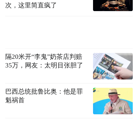
次，这里简直疯了
瞬间让人想起马斯克吃薯塔的名场面↓
隔20米开“李鬼”奶茶店判赔
35万，网友：太明目张胆了
巴西总统批鲁比奥：他是罪
魁祸首