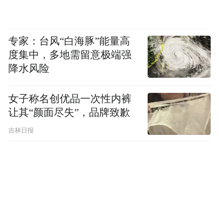
专家：台风“白海豚”能量高
度集中，多地需留意极端强
买菜时更开启“黄大爷”模式，买水果前则必
降水风险
须要试吃，还不让老板洗，随手抓一个就塞
女子称名创优品一次性内裤
进嘴里↓
让其“颜面尽失”，品牌致歉
吉林日报