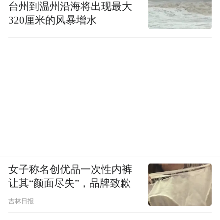
之前的豪门贵妇，想吃口路边摊还得叫保镖
台州到温州沿海将出现最大
320厘米的风暴增水
偷偷去买，生怕被狗仔拍到影响形象。现在
流行立“接地气”人设，可谓一拍即合，终于
能光明正大地吃炸鸡、啃糖葫芦了。
黄仁勋就是“全球夜市野生代言人”，之前在
台南就被拍到拎了一兜子小吃，网友评论：
我们在买英伟达股票，他在买麻花。穿搭和
这次北京上海之行都一毛一样…
女子称名创优品一次性内裤
让其“颜面尽失”，品牌致歉
吉林日报