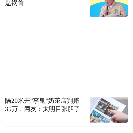
魁祸首
而且他不仅自己吃，还喜欢搞“富豪团建”。
早年就带着一众科学界、商界大佬一起吃港
味炒菜↓
隔20米开“李鬼”奶茶店判赔
35万，网友：太明目张胆了