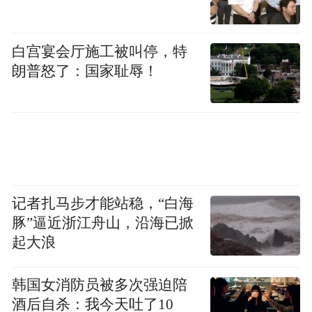
白宫宴会厅施工被叫停，特
朗普怒了：国家耻辱！
记者扎马步才能站稳，“白海
豚”逼近浙江舟山，沿海已掀
起大浪
韩国女消防员被多次强迫陪
酒后自杀：我今天吐了10