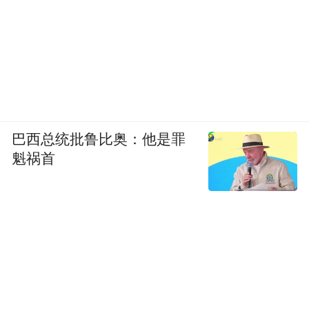
巴西总统批鲁比奥：他是罪
其实，这种“画风突变”的不止黄仁勋一个。
魁祸首
李在镕吃拉面、何超琼穿布鞋、刘强东送外
卖，大佬们集体“下凡”，已然成为一种潮
流。
以前的富豪，恨不得把“我有钱”三个字刻在
脑门上；现在的富豪，恨不得把“我是普通