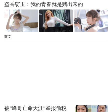
盗香窃玉：我的青春就是赌出来的
爽文
被“峰哥亡命天涯”举报偷税
餐厅选在了翠园，是他一向爱吃的粤菜，人