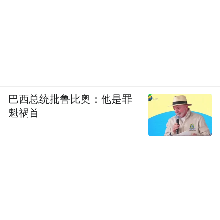
巴西总统批鲁比奥：他是罪
魁祸首
话说黄仁勋还单独给水果摊老板包了600块红
包，背面还有亲笔签名，据说这封红包市场
上已经炒至过万。