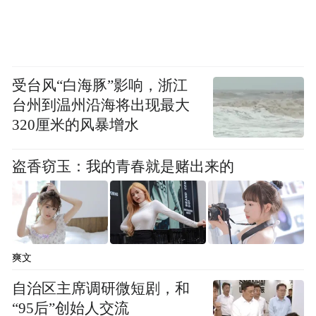
受台风“白海豚”影响，浙江
台州到温州沿海将出现最大
320厘米的风暴增水
盗香窃玉：我的青春就是赌出来的
爽文
不光脱下标志性皮衣，一身黑夹克+黑裤子跟
自治区主席调研微短剧，和
大爷大妈撞衫，还边逛边吃糖葫芦...
“95后”创始人交流