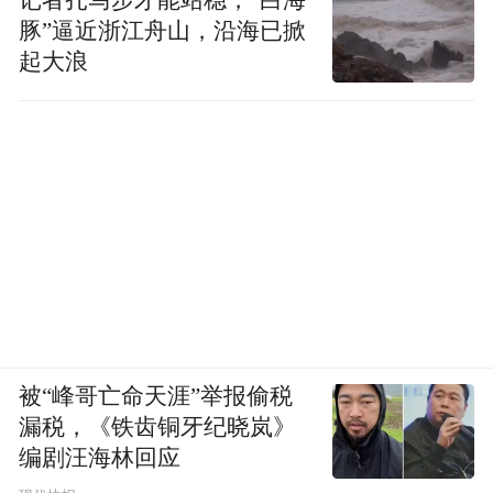
记者扎马步才能站稳，“白海
豚”逼近浙江舟山，沿海已掀
起大浪
范主还发现，黄仁勋这次的行头，跟去年7月
他来北京时穿的一模一样。Tom Ford哈灵顿
夹克+爱马仕一脚蹬休闲鞋。
网友忍不住吐槽：夏天40度，他穿夹克；冬
天零下10度，他还穿夹克，莫非身家万亿只
被“峰哥亡命天涯”举报偷税
漏税，《铁齿铜牙纪晓岚》
有这一身衣服？还是一件衣服买了N件？
编剧汪海林回应