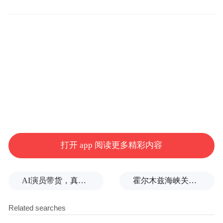
黄仁勋则“凡尔赛”了一把，说自己最后悔的
事，就是当年在英伟达市值只有3亿美元的时
候卖了股票，给父母买了一辆奔驰S级轿车。
他感叹：“那可能是世界上最贵的车”。据估
算，当时车价约人民币70万。而为了买车卖
掉的部分股权，如今价值竟高达104亿元，气
打开 app 阅读更多精彩内容
的老黄直说这是人生“唯一的遗憾”。
AI演员带货，真人演员授权：AI时代如何重构信任关系
霍尔木兹海峡关闭致伊拉克石油出口骤降75%