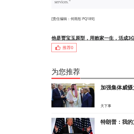
services.”
[责任编辑：何雨彤 PQ189]
他是贾宝玉原型，用败家一生，活成3
推荐
0
为您推荐
加强集体威慑
天下事
特朗普：我的