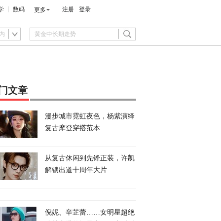
学
数码
注册
登录
更多
内
门文章
漫步城市霓虹夜色，杨紫演绎
复古摩登穿搭范本
从复古休闲到先锋正装，许凯
解锁出道十周年大片
倪妮、辛芷蕾……女明星超绝