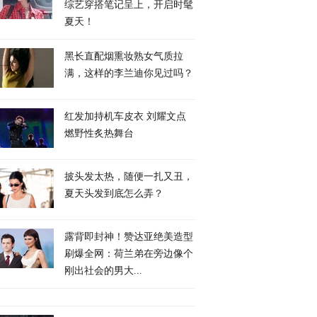
综艺穿搭笔记呈上，开启时髦
夏天！
黑长直配烟熏妆熟女气质拉
满，这样的李兰迪你见过吗？
红发加持机车皮衣 刘耀文点
燃野性炙热舞台
披头发太热，随便一扎又丑，
夏天头发到底怎么弄？
露背即封神！赞达亚绝美造型
刷爆全网：荷兰弟在旁边像个
刚出社会的男大...