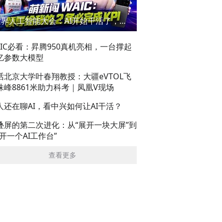
世界人工智能大会：AI开始干活了，但到底干的怎么样？萌新闯WAIC
AIC必看：昇腾950真机亮相，一台撑起
亿参数大模型
话北京大学叶春翔教授：大疆eVTOL飞
珠峰8861米助力科考｜凤凰V现场
人还在聊AI，看中兴如何让AI干活？
叠屏的第二次进化：从“展开一块大屏”到
展开一个AI工作台”
查看更多