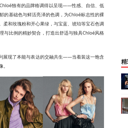
hloé独有的品牌格调得以呈现——性感、自信、低
的基础色与鲜活亮泽的色调，为Chloé标志性的裸
。柔和玫瑰粉和开心果绿，与宝蓝、琥珀等宝石色调
与比例的精妙契合，打造出舒适与独具Chloé风格
rouble系列展现了本能与表达的交融共生——当着装这一饱含
精
像。