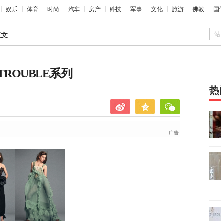
娱乐
体育
时尚
汽车
房产
科技
军事
文化
旅游
佛教
国
站
正文
 TROUBLE系列
热