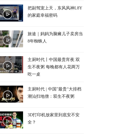
把副驾宠上天，东风风神L8Y
的家庭幸福密码
旅途｜妈妈为脑瘫儿子卖房当
8年蜘蛛人
主厨时代丨中国最贵宵夜:双
生不夜粥 每晚都有人花两万
吃一桌
主厨时代 | 中国”最贵“大排档
潮汕扫地僧：双生不夜粥
3D打印机放家里到底安不安
全？