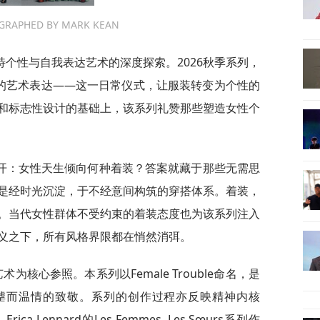
GRAPHED BY MARK KEAN
个性与自我表达艺术的深度探索。2026秋季系列，
彩的艺术表达——这一日常仪式，让服装转变为个性的
和标志性设计的基础上，该系列礼赞那些塑造女性个
开：女性天生倾向何种着装？答案就藏于那些无需思
是经时光沉淀，于不经意间构筑的穿搭体系。着装，
。当代女性群体不受约束的着装态度也为该系列注入
义之下，所有风格界限都在悄然消弭。
为核心参照。本系列以Female Trouble命名，是
作品的戏谑而温情的致敬。系列的创作过程亦反映精神内核
Lennard的Les Femmes, Les Sœurs系列作