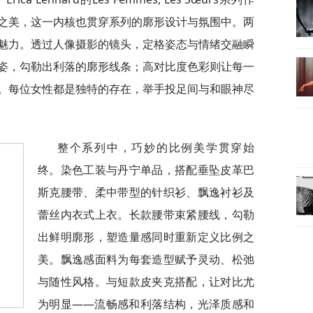
之美，这一内核也贯穿系列的廓形设计与氛围中。两
魅力。透过人像摄影的镜头，定格姿态与情绪交融瞬
姿，勾勒出利落的廓形线条；高对比度色彩则让每一
。每位女性都是独特的存在，举手投足间与和眼神尽
整个系列中，巧妙的比例美学贯穿始
终。染色工装与丹宁单品，搭配垂坠皮革巴
斯克腰带、柔中带型的针织衫、飘逸衬衫及
蕾丝内衣式上衣。长款腰带束紧腰线，勾勒
出鲜明廓形，塑造量感同时重新定义比例之
美。飘逸感面料为每套造型赋予灵动、松弛
与随性风格。与短款皮夹克搭配，让对比尤
为明显——流畅感和利落结构，光泽质感和