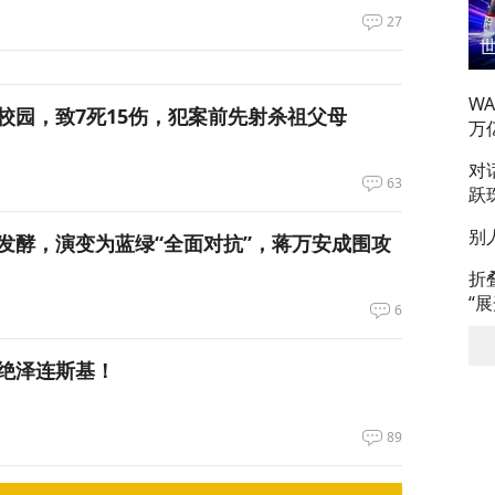
27
W
校园，致7死15伤，犯案前先射杀祖父母
万
对
63
跃
别
发酵，演变为蓝绿“全面对抗”，蒋万安成围攻
折
“
6
绝泽连斯基！
89