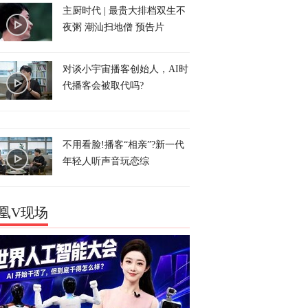
主厨时代 | 最贵大排档双生不
夜粥 潮汕扫地僧 预告片
对谈小宇宙播客创始人，AI时
代播客会被取代吗?
不用看脸!播客“相亲”?新一代
年轻人听声音玩恋综
凰V现场