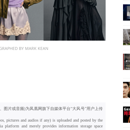
GRAPHED BY MARK KEAN
、图片或音频)为凤凰网旗下自媒体平台“大风号”用户上传
os, pictures and audios if any) is uploaded and posted by the
a platform and merely provides information storage space