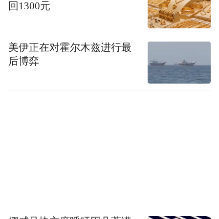
回1300元
景色会说‘希望你也在’，读到动人句子会抄
送。
美伊正在对霍尔木兹进行最
一个人的一天，就把上午买的花插上，趁阳
后博弈
光最好的时候把书翻开，不需要立刻读完，
脑子里也没有必须要完成的工作，手机里有
一些不回也不会被责备的信息。
JETLAG BOOKS创始人练自强