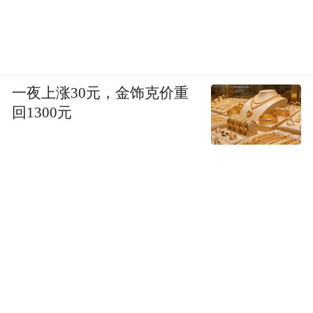
现阶段，能让你感到深刻幸福感的一天，通
常是怎样的？
陈妍希：可能是在一个漂亮的地方拍完了一
天的戏，工作上得到了非常扎实的快乐。最
一夜上涨30元，金饰克价重
回1300元
好戏收工后，还有时间跟朋友出去吃顿好的
喝点小酒，然后晚上回家抱着我儿子睡觉。
过去一两年，你在影视剧表演上也一直不断
尝试突破，现阶段你希望在表演上达成的目
标是什么？评价“陈妍希是一位_____的演员”
时，你希望这个填空的词是什么？
陈妍希：现阶段还是会想要去尝试一些以往