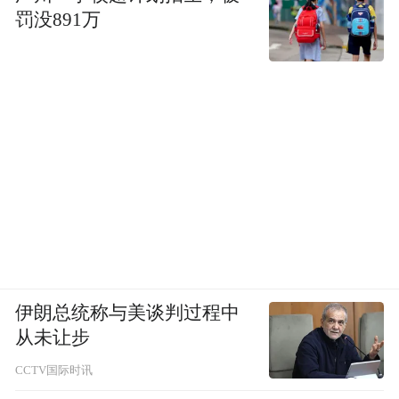
罚没891万
西装外套 Zimmermann
黑色短裤 Edition
白衬衫 Givenchy by Sarah Burton
在繁忙工作与家庭生活之余，你是否会为自
己保留“一个人的浪漫”时刻，它通常发生在
伊朗总统称与美谈判过程中
从未让步
什么时候，以什么方式进行？
CCTV国际时讯
陈妍希：晚上一天工作完了，孩子也睡了，