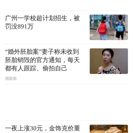
这样旺盛的生命状态，赖导的回答很简单：
广州一学校超计划招生，被
就是持续的创作，哪天要是突然停下来了，
罚没891万
可能瞬间就没了气力。这番话给了她不小的
触动，此前，她关于老年生活的想象更多是
一种“想干嘛就干嘛”的闲适，如今一种新的
“婚外胚胎案”妻子称未收到
生活愿景在心中悄然成形，“如果有体力，我
胚胎销毁的官方通知，每天
都有人跟踪、偷拍自己
是希望可以一直持续创作下去，不管幕前还
是幕后。”
潮新闻
LOCATION
书店
一夜上涨30元，金饰克价重
现代浪漫关系是第一时间的分享，看到美丽