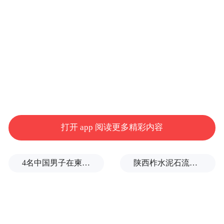
粉色针织衫 Balmain
白色半裙 Xiao Li
白色连裤袜 Calzedonia
打开 app 阅读更多精彩内容
高跟鞋 Christian Louboutin
4名中国男子在柬埔寨杀人抛尸，被判无期
陕西柞水泥石流已致2人死亡，仍有1人失联
LOCATION
咖啡馆