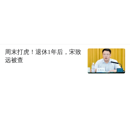
十余年里，音乐从未从她的生活中退场，身
边仍围绕着不少音乐人老友，多次被拍到出
现在音乐节或演唱会的人潮中，她也还和早
年一样自己写歌，高铁上、飞机上、片场间
隙，一有灵感便掏出手机记下。“没人帮我写
周末打虎！退休1年后，宋致
歌，我就自己写。”凭着这股劲，她曾写出一
远被查
整张专辑。拍摄《狙击蝴蝶》期间，角色的
幽微感受凝结为音符与词句，单曲《蝴蝶》
应运而生。
电视剧《但愿人长久》中出演一代歌后邓丽
君，是陈妍希一次重要经历。让她尤为触动
的是，即便在事业巅峰期，邓丽君仍会联系