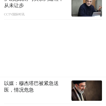
与坚持。“一个分开五六年，变得成熟优秀
从未让步
的‘弟弟’依然会回来寻找当年的‘姐姐’，这几
CCTV国际时讯
乎是现实生活中不太可能发生的梦。”陈妍希
感叹道。
LOCATION
聚会
“Modern love的场景对我来说不是具体的空
间，而是亲密对象以各种形态同时出现在生
以媒：穆杰塔巴被紧急送
活的各种信息渠道中。”
医，情况危急
导演耿子涵