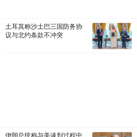
自己的小学老师，邀请他们来看自己演出，
并细心安排好票务，“她是一个真正把人放在
心上的人。”
土耳其称沙土巴三国防务协
议与北约条款不冲突
邓丽君留下的千余首曲目里，陈妍希尤其钟
爱《我只在乎你》。“我大学第一次听这首歌
的时候，其实并不喜欢，当时会觉得说好卑
微，什么‘所以我求求你/别让我离开你’，长
大后反而能感受这首歌。”她从中听出了时间
的重量与情感的沉淀。
这也解释了为何岑矜与李雾的故事在当下格
外动人，现代人生活节奏太快了，一段关系
如果出现问题，很容易选择舍弃，少了等待
伊朗总统称与美谈判过程中