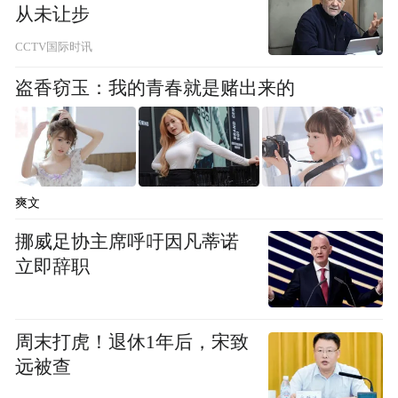
从未让步
矜”的声音，令陈妍希颇感意外，“演的时候
CCTV国际时讯
并不会细想她到底哪里好，后来看大家各种
分析，发现她真的就是所有人的梦中情姐。”
盗香窃玉：我的青春就是赌出来的
私下，陈妍希是资深浪漫影视剧的受众。她
既演，也追，因而对过去十多年里影视剧里
爱情叙事的变迁感受尤为真切：早期的偶像
爽文
剧，女主角往往都是善良单纯的，男主角则
挪威足协主席呼吁因凡蒂诺
扮演着高大上的救赎者，爱情的发生往往源
立即辞职
于感恩、崇拜或依赖；现在更多的故事像岑
矜和李雾一样，是两个独立个体间的互相救
周末打虎！退休1年后，宋致
赎与疗愈，女性角色本身变得强大，成为情
远被查
感关系中的主体。在陈妍希看来，观众先于