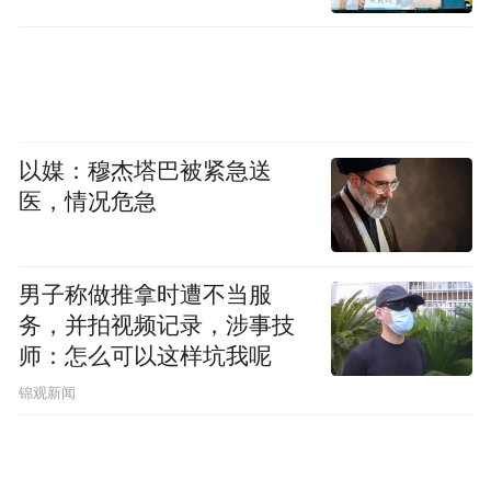
剧中男主角爱上的，正是岑矜这种兼具主体
性和行动力的新型女主角人格，在爱情中主
动却不依附，付出亦保有尊严，并保有温暖
他人的能量。
以媒：穆杰塔巴被紧急送
过去一两年，她有意在不同角色的生命里穿
医，情况危急
梭，并选择再次站上话剧舞台，出演了赖声
川上剧场十周年大戏《镜花水月》中“月”这
男子称做推拿时遭不当服
一极为沉重的角色。“这个戏本身对我来讲也
务，并拍视频记录，涉事技
是一个礼物。”所谓礼物，不仅来自赖声川戏
师：怎么可以这样坑我呢
剧中一贯的东方哲思与生命叩问，也源自导
锦观新闻
演本人展现的惊人的创作生命力，虽年过七
旬，每次出现在排练厅时依然红光满面、中
气十足。陈妍希曾好奇地问导演，如何保持