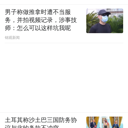
没拍过的类型，比如说年代戏，很久没拍
了，悬疑剧我也没拍过，想尝试一些对自己
男子称做推拿时遭不当服
务，并拍视频记录，涉事技
和观众来说都有新鲜感的角色。我希望填空
师：怎么可以这样坑我呢
里的词是“勇敢”，勇敢挑战自我，尝试不一
锦观新闻
样的角色，不给自己设限。
LOCATION
动物家
“一个悠闲的下午，会带着我收养的流浪狗
Lulu去爬山，进入野外，比如爬香巴拉线。”
OPEN建筑事务所创始合伙人/建筑师李虎
土耳其称沙土巴三国防务协
议与北约条款不冲突