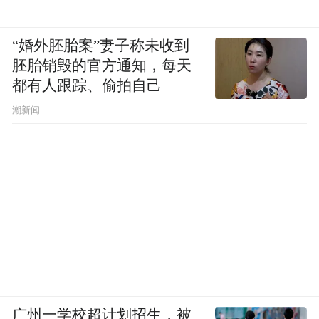
浪漫意味着稳定的主体性，是本自具足，真
正发出稳定的内在光芒，让存在本身成为对
“婚外胚胎案”妻子称未收到
胚胎销毁的官方通知，每天
他人的温柔引领，如同植物对于阳光的趋
都有人跟踪、偷拍自己
近。我喜爱切身感受被自然包裹的感觉。
潮新闻
禧园文化集团联合创始人刘雨涵
广州一学校超计划招生，被