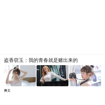
我会给自己倒上一小杯红酒，刷刷手机，看
看戏，或者玩会游戏。
有没有一本书或一部影视剧作品曾深刻地影
响了你？
陈妍希：我一直很喜欢看爱情戏，像《泰坦
尼克号》、《恋恋笔记本》、《一天》之类
盗香窃玉：我的青春就是赌出来的
的，爱情戏就是做梦的戏，你可以在当中寻
找一些不那么切实际的东西。前两天坐飞
机，又看了一遍《F1：狂飙飞车》，里面黑
人母亲叮嘱赛车手儿子那句“Put your head
爽文
down and drive” （专心驾驶），包括布拉德·