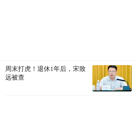
皮特提醒新人的“It’s all just noises” (都是噪音
罢了)，里面很多台词我都很有共鸣，很受鼓
舞。
不管是影视作品还是生活中，你都是一个很
容易让人产生亲近与喜欢的人。反过来也想
了解一下，你容易被什么样特质或个性的人
周末打虎！退休1年后，宋致
所吸引？
远被查
陈妍希：幽默感很重要，有趣的人相处起来
会比较开心。认真生活的人也是很有魅力
的。最后要有责任感，我现在觉得责任感特
别重要，人还是要对自己的人生负责。