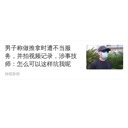
高跟鞋 Roger Vivier
左：上衣 Cos；西裤 Paul Smith
右：针织上衣、半裙 均为Maison Mihara
男子称做推拿时遭不当服
Yasuhiro
务，并拍视频记录，涉事技
师：怎么可以这样坑我呢
爱情至上的叙事或已成为过去，但乐观的一
锦观新闻
面是，浪漫的范畴早已在现代语境中拓宽。
现代浪漫关系早已不局限于浪漫爱，挚友、
家人甚至某个热爱的事业或爱好之间，同样
也存在情感连接。陈妍希对浪漫最初始的记
忆，便源自小时候父母间的相处日常。母亲