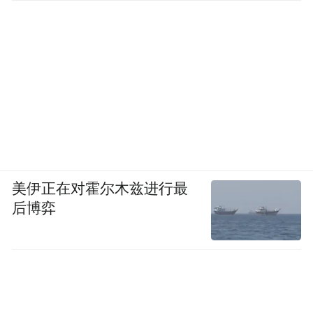
红色针织上衣、衬衫、腰带、白色半裙均为
Prada
高跟鞋 ChristianLouboutin
浪漫于她似是本能。陈妍希个性里始终萦绕
着一种温柔、和善的底色。身边工作人员曾
无意间提起，想要某款包但很难买到，她便
美伊正在对霍尔木兹进行最
暗暗记下，私下联系销售，把包买了送给对
后博弈
方。“我大体应该是个蛮好相处的人，喜欢大
家在一个好的氛围里面，但我坚持的东西也
会很坚持，也有倔的一面。”
最典型的例子，是她对音乐的执着。过去二