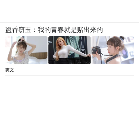
性情温柔，父亲严谨又不失风趣，两人相敬
如宾，从未在她面前吵过架。每次父亲从外
面回来，母亲都会提前帮他准备好水果，晚
盗香窃玉：我的青春就是赌出来的
餐父亲总会开些玩笑逗大家笑。
陪伴是另一种更日常的仪式感。在陈妍希看
来，任何一段关系，都需要付出时间，花心
爽文
思。她最长的一段友谊已持续三十年，两人
从12岁认识到现在，平常联系不多，但每次
回家都会见上一面，依然无话不谈。
LOCATION
植物园