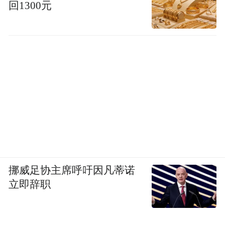
服装助理：Victoria、郭慧、Healer圆、小甜
回1300元
摄影助理：杨浩
设计：Xiaoni
“特别声明：以上作品内容(包括在内的视频、图片或音
频)为凤凰网旗下自媒体平台“大风号”用户上传并发
布，本平台仅提供信息存储空间服务。
Notice: The content above (including the videos,
pictures and audios if any) is uploaded and posted
by the user of Dafeng Hao, which is a social media
platform and merely provides information storage
挪威足协主席呼吁因凡蒂诺
space services.”
立即辞职