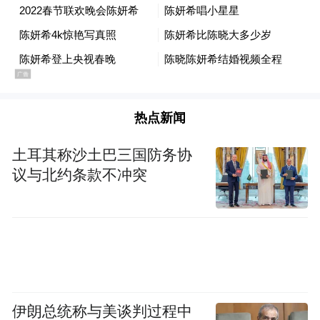
红色半裙 Zhuu Da
“人只要不放弃自己，总能解决问题。”在
《狙击蝴蝶》片场，陈妍希对这句台词记忆
犹新。这种掌握人生的主动权的意识与当下
热点新闻
的主流女性叙事不谋而合。
土耳其称沙土巴三国防务协
2025年，陈妍希有三部作品接连与观众见
议与北约条款不冲突
面：《亲爱的仇敌》里的豪门阔太，《藏海
传》中深明大义的母亲，以及《狙击蝴蝶》
里勇敢追爱的姐姐。姐姐岑矜无疑是这一故
事的高潮，这是继“全民初恋”沈佳宜后，陈
妍希迎来的又一重要角色。剧集播出不久，
伊朗总统称与美谈判过程中
社交平台上便涌现大批“我比李雾先爱上岑