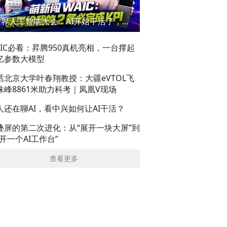
世界人工智能大会：AI开始干活了，但到底干的怎么样？萌新闯WAIC
AIC必看：昇腾950真机亮相，一台撑起
亿参数大模型
话北京大学叶春翔教授：大疆eVTOL飞
珠峰8861米助力科考｜凤凰V现场
人还在聊AI，看中兴如何让AI干活？
叠屏的第二次进化：从“展开一块大屏”到
展开一个AI工作台”
查看更多