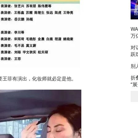
W
万
对
跃
别
折
要王菲有演出，化妆师就必定是他。
“