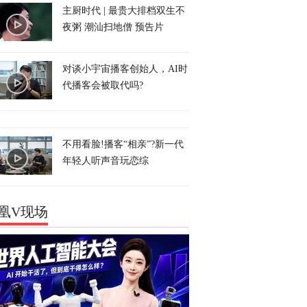
主厨时代 | 最贵大排档双生不
夜粥 潮汕扫地僧 预告片
对谈小宇宙播客创始人，AI时
代播客会被取代吗?
不用看脸!播客“相亲”?新一代
年轻人听声音玩恋综
凰V现场