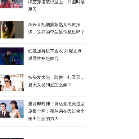
综艺穿搭笔记呈上，开启时髦
夏天！
黑长直配烟熏妆熟女气质拉
满，这样的李兰迪你见过吗？
红发加持机车皮衣 刘耀文点
燃野性炙热舞台
披头发太热，随便一扎又丑，
夏天头发到底怎么弄？
露背即封神！赞达亚绝美造型
刷爆全网：荷兰弟在旁边像个
刚出社会的男大...