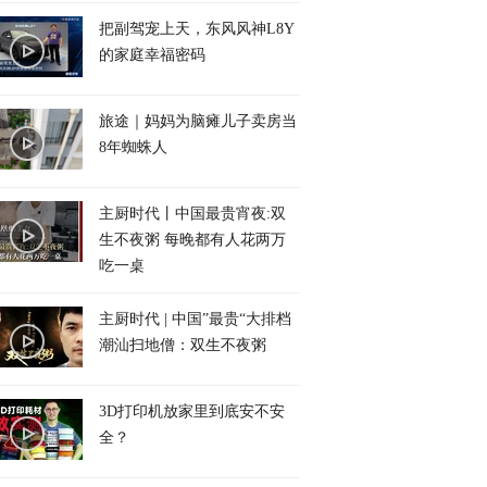
把副驾宠上天，东风风神L8Y
的家庭幸福密码
旅途｜妈妈为脑瘫儿子卖房当
8年蜘蛛人
主厨时代丨中国最贵宵夜:双
生不夜粥 每晚都有人花两万
吃一桌
主厨时代 | 中国”最贵“大排档
潮汕扫地僧：双生不夜粥
3D打印机放家里到底安不安
全？