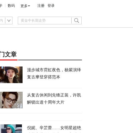
学
数码
注册
登录
更多
内
门文章
漫步城市霓虹夜色，杨紫演绎
复古摩登穿搭范本
从复古休闲到先锋正装，许凯
解锁出道十周年大片
倪妮、辛芷蕾……女明星超绝