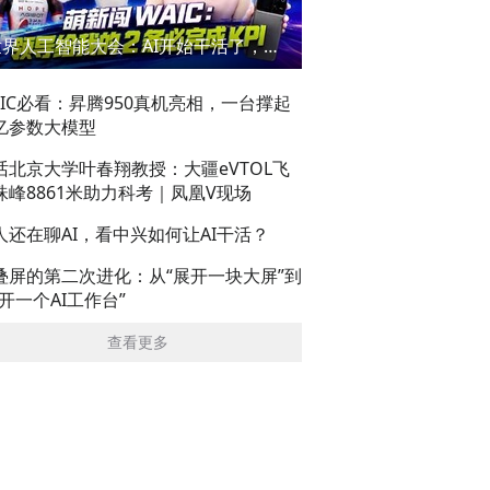
世界人工智能大会：AI开始干活了，但到底干的怎么样？萌新闯WAIC
AIC必看：昇腾950真机亮相，一台撑起
亿参数大模型
话北京大学叶春翔教授：大疆eVTOL飞
珠峰8861米助力科考｜凤凰V现场
人还在聊AI，看中兴如何让AI干活？
叠屏的第二次进化：从“展开一块大屏”到
展开一个AI工作台”
查看更多