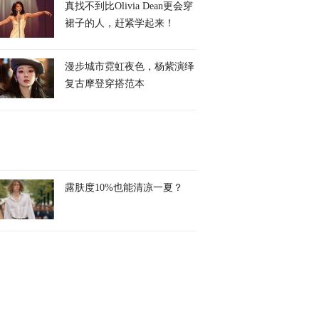
真找不到比Olivia Dean更会穿
裙子的人，赶紧学起来！
漫步城市霓虹夜色，杨紫演绎
复古摩登穿搭范本
露肤度10%也能清凉一夏？