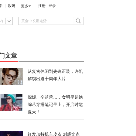
学
数码
注册
登录
更多
内
门文章
从复古休闲到先锋正装，许凯
解锁出道十周年大片
倪妮、辛芷蕾……女明星超绝
综艺穿搭笔记呈上，开启时髦
夏天！
红发加持机车皮衣 刘耀文点