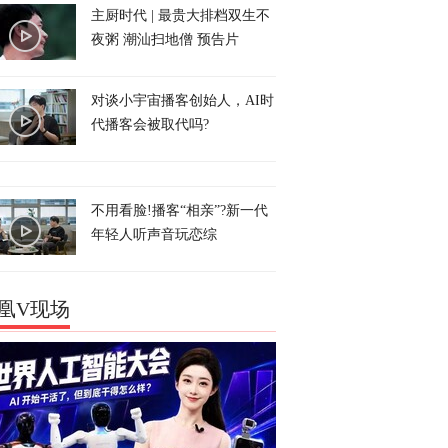
主厨时代 | 最贵大排档双生不
夜粥 潮汕扫地僧 预告片
对谈小宇宙播客创始人，AI时
代播客会被取代吗?
不用看脸!播客“相亲”?新一代
年轻人听声音玩恋综
凰V现场