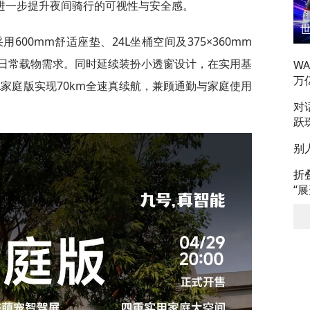
则进一步提升夜间骑行的可视性与安全感。
600mm舒适座垫、24L坐桶空间及375×360mm
日常载物需求。同时延续装扮小透窗设计，在实用基
W
万
家庭版实现70km全速真续航，兼顾通勤与家庭使用
对
跃
别
折
“