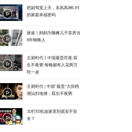
把副驾宠上天，东风风神L8Y
的家庭幸福密码
旅途｜妈妈为脑瘫儿子卖房当
8年蜘蛛人
主厨时代丨中国最贵宵夜:双
生不夜粥 每晚都有人花两万
吃一桌
主厨时代 | 中国”最贵“大排档
潮汕扫地僧：双生不夜粥
3D打印机放家里到底安不安
全？