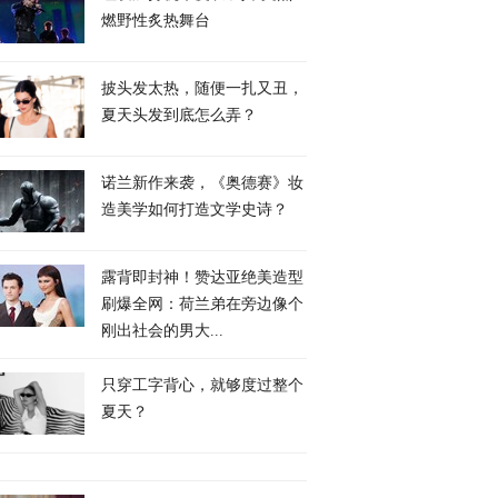
燃野性炙热舞台
披头发太热，随便一扎又丑，
夏天头发到底怎么弄？
诺兰新作来袭，《奥德赛》妆
造美学如何打造文学史诗？
露背即封神！赞达亚绝美造型
刷爆全网：荷兰弟在旁边像个
刚出社会的男大...
只穿工字背心，就够度过整个
夏天？