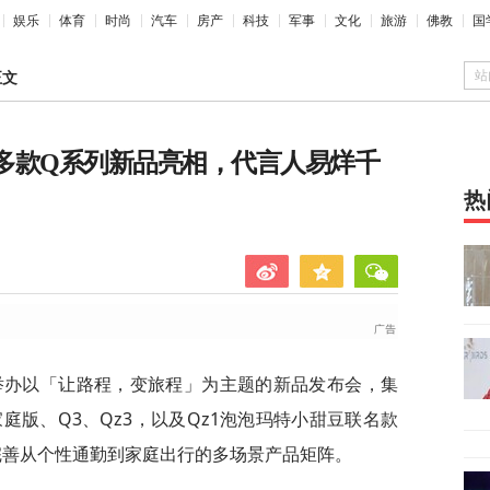
娱乐
体育
时尚
汽车
房产
科技
军事
文化
旅游
佛教
国
站
正文
：多款Q系列新品亮相，代言人易烊千
热
号公司举办以「让路程，变旅程」为主题的新品发布会，集
庭版、Q3、Qz3，以及Qz1泡泡玛特小甜豆联名款
完善从个性通勤到家庭出行的多场景产品矩阵。