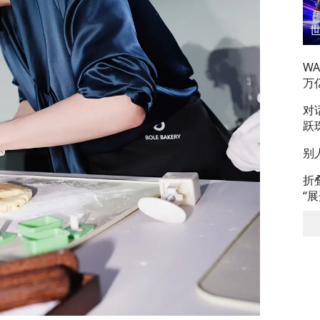
W
万
对
跃
别
折
“