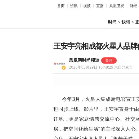
首页
资讯
视频
直播
凤凰卫视
财经
时尚
>
快讯
>
王安宇亮相成都火星人品牌
凤凰网时尚频道
2026年05月29日 16:48:29
来自北京市
今年3月，火星人集成厨电官宣王
也同步上线。影片里，王安宇置身于由
饪地，更是家庭情感交流中心、社交互
房，把空间还给生活”的主张深入人心。
心店，王安宇出席火星人「集若天成」