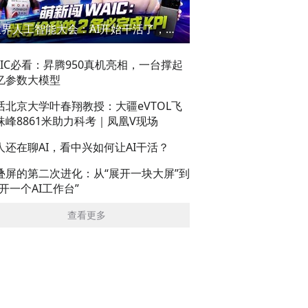
世界人工智能大会：AI开始干活了，但到底干的怎么样？萌新闯WAIC
AIC必看：昇腾950真机亮相，一台撑起
亿参数大模型
话北京大学叶春翔教授：大疆eVTOL飞
珠峰8861米助力科考｜凤凰V现场
人还在聊AI，看中兴如何让AI干活？
叠屏的第二次进化：从“展开一块大屏”到
展开一个AI工作台”
查看更多