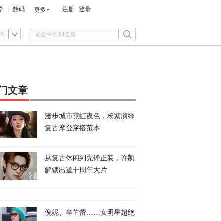
学
数码
注册
登录
更多
内
门文章
漫步城市霓虹夜色，杨紫演绎
复古摩登穿搭范本
从复古休闲到先锋正装，许凯
解锁出道十周年大片
倪妮、辛芷蕾……女明星超绝