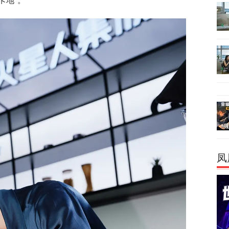
卡地”。
凤