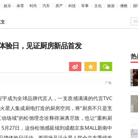
娱乐
体育
时尚
汽车
房产
科技
军事
文化
旅游
佛教
国
站
正文
体验日，见证厨房新品首发
热
安宇成为全球品牌代言人，一支质感满满的代言TVC
火星人集成厨电打造的厨房空间，将“厨房不只是烹
动场域”的松弛理念诠释得淋漓尽致，也让“重构厨
5月27日，这份松弛感延续到成都京东MALL新南中
品牌体验日活动，更现场见证火星人联合京东重磅发