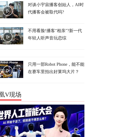
对谈小宇宙播客创始人，AI时
代播客会被取代吗?
不用看脸!播客“相亲”?新一代
年轻人听声音玩恋综
只用一部Robot Phone，能不能
在赛车里拍出好莱坞大片？
凰V现场