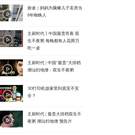
旅途｜妈妈为脑瘫儿子卖房当
8年蜘蛛人
主厨时代丨中国最贵宵夜:双
生不夜粥 每晚都有人花两万
吃一桌
主厨时代 | 中国”最贵“大排档
潮汕扫地僧：双生不夜粥
3D打印机放家里到底安不安
全？
主厨时代 | 最贵大排档双生不
夜粥 潮汕扫地僧 预告片