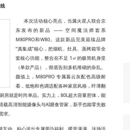
在线
本次活动核心亮点，当属火星人联合京
东发布的新品 —— 空间魔法师套系
M80PRO和W80。这款新品完美延续品牌
“真集成”核心，把烟机、灶具、蒸烤箱等全
套核心功能，整合在不足 1㎡的极简机身里
（单款产品），彻底告别多机堆砌的杂乱。
颜值上，M80PRO 专属暮云灰配色高级耐
看，低饱和色调适配各种家居风格，纤薄翻
厨房就是时尚单品。实力上，80L超大容量腔体，能
搭载高清智能摄像头与AI膳食管家，新手也能零失败
需求。
情互动，贴心送出专属周边福利，暖意满满。这场活