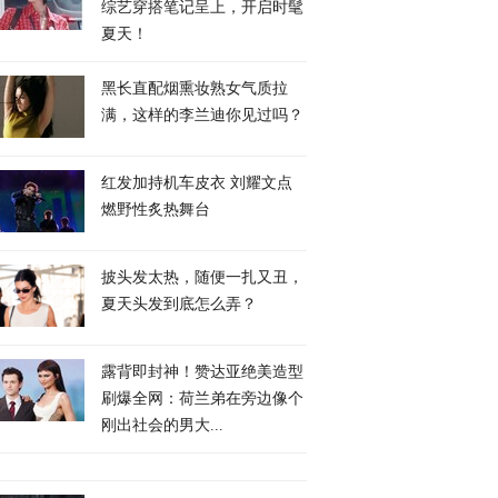
综艺穿搭笔记呈上，开启时髦
夏天！
黑长直配烟熏妆熟女气质拉
满，这样的李兰迪你见过吗？
红发加持机车皮衣 刘耀文点
燃野性炙热舞台
披头发太热，随便一扎又丑，
夏天头发到底怎么弄？
露背即封神！赞达亚绝美造型
刷爆全网：荷兰弟在旁边像个
刚出社会的男大...