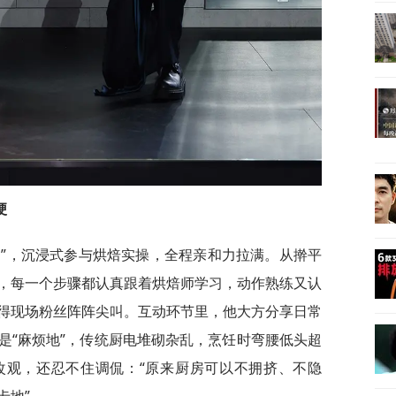
梗
官”，沉浸式参与烘焙实操，全程亲和力拉满。从擀平
，每一个步骤都认真跟着烘焙师学习，动作熟练又认
得现场粉丝阵阵尖叫。互动环节里，他大方分享日常
是“麻烦地”，传统厨电堆砌杂乱，烹饪时弯腰低头超
改观，还忍不住调侃：“原来厨房可以不拥挤、不隐