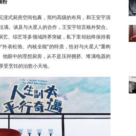
圈粉
沉浸式厨房空间包裹，简约高级的布局，和王安宇清
拉满。谈及与火星人的合作，王安宇坦言格外契合。
在演艺、综艺等多领域跨界突破，私下里却始终保持着
“外表松弛、内核全能”的特质，恰好与火星人“重构
频。他眼中的理想厨房，从不是压抑拥挤、堆满电器的
享受烹饪的治愈小天地。