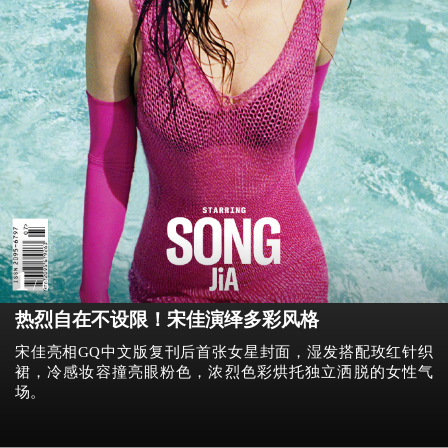
1
/
6
热烈自在不设限！宋佳演绎多彩风格
宋佳亮相GQ中文版复刊后首张女星封面，湿发搭配玫红针织
裙，冷感妆容撞亮眼粉色，浓烈色彩烘托独立洒脱的女性气
场。