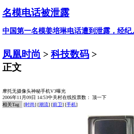
名模电话被泄露
中国第一名模姜培琳电话遭到泄露，经纪
凤凰时尚
>
科技数码
>
正文
摩托无摄像头神秘手机V3曝光
2006年11月09日 14:53
中关村在线
投票数：
顶一下
相关Tag
[
时尚
] [
潮流
] [
前卫
] [
手机
]