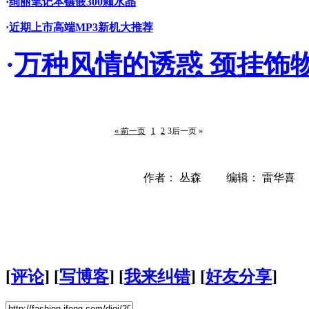
·
绚丽笔记本镶嵌300颗水晶
·
近期上市高端MP3新机大推荐
·
万种风情的诱惑 颈挂饰物
« 前一页
1
2
3
后一页 »
作者： 丛森 编辑： 雷华喜
[
评论
] [
写博客
] [
我来纠错
] [
好友分享
]