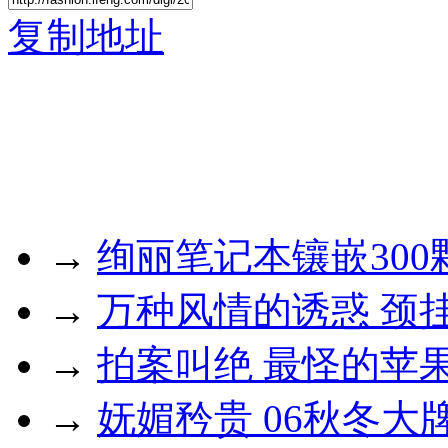
复制地址
→
绚丽笔记本镶嵌300
→
万种风情的诱惑 颈挂
→
拍案叫绝 最怪的苹果
→
妩媚矜贵 06秋冬大