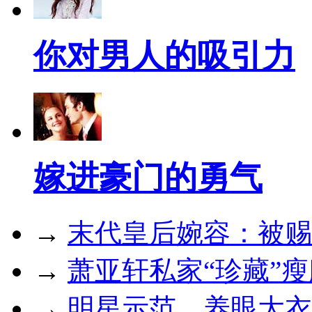
你对男人的吸引力
嫁进豪门的勇气
→
末代皇后婉容：被赐
→
萧亚轩私家“珍藏”
→
明星示范，养眼大衣