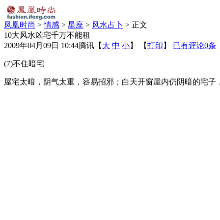
凤凰时尚
>
情感
>
星座
>
风水占卜
> 正文
10大风水凶宅千万不能租
2009年04月09日 10:44
腾讯
【
大
中
小
】 【
打印
】
已有评论
0
条
(7)不住暗宅
屋宅太暗，阴气太重，容易招邪；白天开窗屋内仍阴暗的宅子