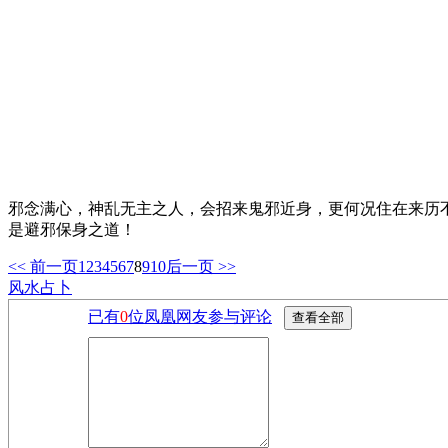
邪念满心，神乱无主之人，会招来鬼邪近身，更何况住在来历
是避邪保身之道！
<< 前一页
1
2
3
4
5
6
7
8
9
10
后一页 >>
风水占卜
已有
0
位凤凰网友参与评论