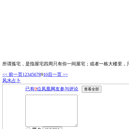
所谓孤宅，是指屋宅四周只有你一间屋宅；或者一栋大楼里，
<< 前一页
1
2
3
4
5
6
7
8
9
10
后一页 >>
风水占卜
已有
0
位凤凰网友参与评论