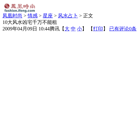
凤凰时尚
>
情感
>
星座
>
风水占卜
> 正文
10大风水凶宅千万不能租
2009年04月09日 10:44
腾讯
【
大
中
小
】 【
打印
】
已有评论
0
条