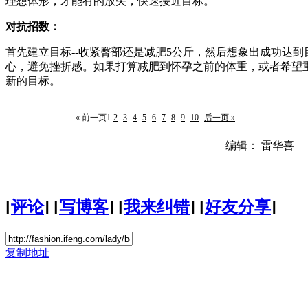
理想体形，才能有的放矢，快速接近目标。
对抗招数：
首先建立目标--收紧臀部还是减肥5公斤，然后想象出成功达
心，避免挫折感。如果打算减肥到怀孕之前的体重，或者希望重
新的目标。
« 前一页
1
2
3
4
5
6
7
8
9
10
后一页 »
编辑： 雷华喜
[
评论
] [
写博客
] [
我来纠错
] [
好友分享
]
复制地址