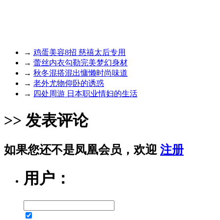
→
鸡蛋美容8招 慈禧太后专用
→
蕾丝内衣勾勒完美梦幻身材
→
秋冬混搭混出慵懒时尚味道
→
老外尤物仰卧的诱惑
→
四处周游 日本职业情妇的生活
>> 发表评论
如果您还不是凤凰会员，欢迎
注册
用户：