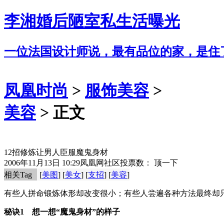
李湘婚后陋室私生活曝光
一位法国设计师说，最有品位的家，是住
凤凰时尚
>
服饰美容
>
美容
> 正文
12招修炼让男人臣服魔鬼身材
2006年11月13日 10:29
凤凰网社区
投票数：
顶一下
相关Tag
[
美图
] [
美女
] [
支招
] [
美容
]
有些人拼命锻炼体形却改变很小；有些人尝遍各种方法最终却
秘诀1 想一想“魔鬼身材”的样子