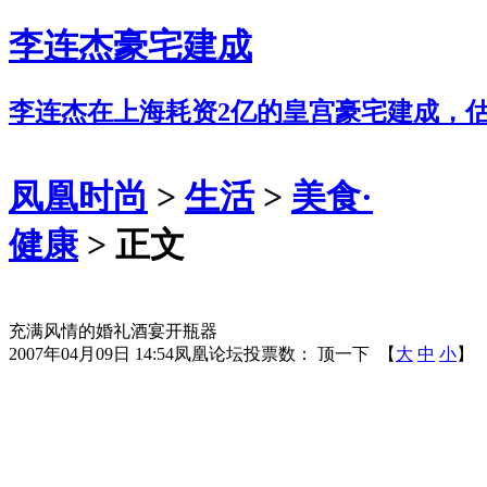
李连杰豪宅建成
李连杰在上海耗资2亿的皇宫豪宅建成，
凤凰时尚
>
生活
>
美食·
健康
> 正文
充满风情的婚礼酒宴开瓶器
2007年04月09日 14:54
凤凰论坛
投票数：
顶一下
【
大
中
小
】