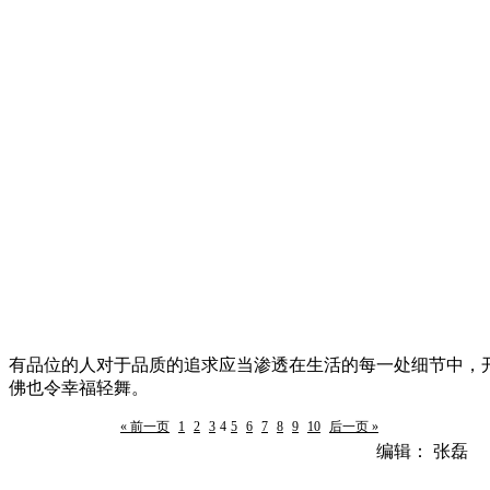
有品位的人对于品质的追求应当渗透在生活的每一处细节中，
佛也令幸福轻舞。
« 前一页
1
2
3
4
5
6
7
8
9
10
后一页 »
编辑： 张磊