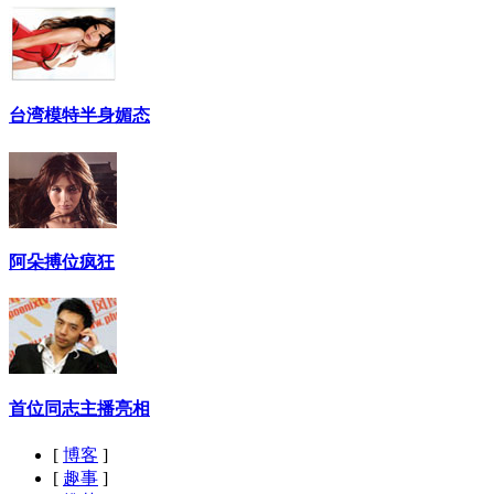
台湾模特半身媚态
阿朵搏位疯狂
首位同志主播亮相
[
博客
]
[
趣事
]