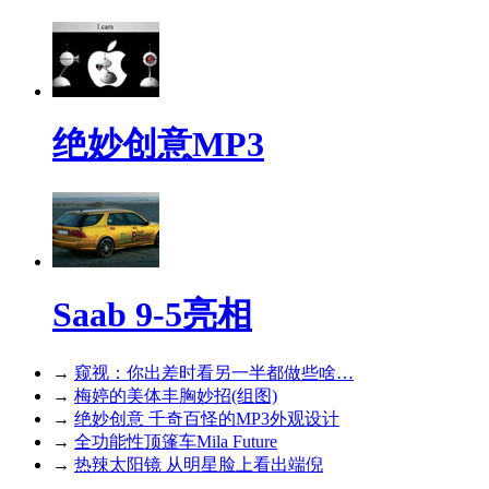
绝妙创意MP3
Saab 9-5亮相
→
窥视：你出差时看另一半都做些啥…
→
梅婷的美体丰胸妙招(组图)
→
绝妙创意 千奇百怪的MP3外观设计
→
全功能性顶篷车Mila Future
→
热辣太阳镜 从明星脸上看出端倪