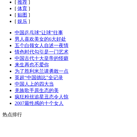
[
推荐
]
[
体育
]
[
贴图
]
[
娱乐
]
中国乒乓球“让球”往事
男人喜欢美女的6大好处
五个白领女人自述一夜情
情色时代勾引是一门艺术
中国古代十大皇帝的怪癖
来生再也不爱你
为了胜利米兰请勇敢一点
英超“中国德比”全记录
中国人上的四大当
羌族歌手原生态的美
疯狂粉丝追星丑态令人惊
2007最性感的十个女人
热点排行