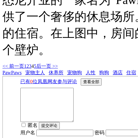
供了一个奢侈的休息场所
的住宿。在上图中，房间
个壁炉。
<< 前一页
1
2
3
4
5
后一页 >>
PawPaws
宠物主人
休养所
宠物狗
人性
狗狗
酒店
住宿
已有
0
位凤凰网友参与评论
匿名
用户名
密码