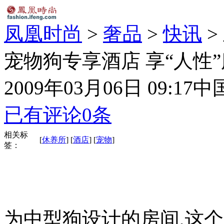
凤凰时尚
>
奢品
>
快讯
>
宠物狗专享酒店 享“人性”服
2009年03月06日 09:17
中
已有评论
0
条
相关标
[
休养所
] [
酒店
] [
宠物
]
签：
为中型狗设计的房间,这