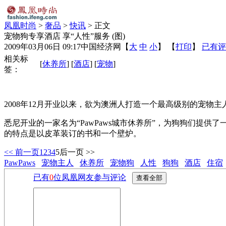
凤凰时尚
>
奢品
>
快讯
> 正文
宠物狗专享酒店 享“人性”服务 (图)
2009年03月06日 09:17
中国经济网
【
大
中
小
】 【
打印
】
已有评
相关标
[
休养所
] [
酒店
] [
宠物
]
签：
2008年12月开业以来，欲为澳洲人打造一个最高级别的宠物主
悉尼开业的一家名为“PawPaws城市休养所”，为狗狗们提
的特点是以皮革装订的书和一个壁炉。
<< 前一页
1
2
3
4
5
后一页 >>
PawPaws
宠物主人
休养所
宠物狗
人性
狗狗
酒店
住宿
已有
0
位凤凰网友参与评论