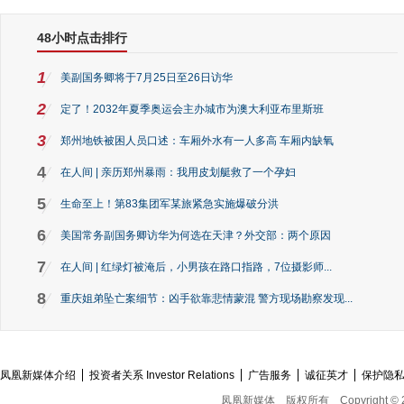
48小时点击排行
1
美副国务卿将于7月25日至26日访华
2
定了！2032年夏季奥运会主办城市为澳大利亚布里斯班
3
郑州地铁被困人员口述：车厢外水有一人多高 车厢内缺氧
4
在人间 | 亲历郑州暴雨：我用皮划艇救了一个孕妇
5
生命至上！第83集团军某旅紧急实施爆破分洪
6
美国常务副国务卿访华为何选在天津？外交部：两个原因
7
在人间 | 红绿灯被淹后，小男孩在路口指路，7位摄影师...
8
重庆姐弟坠亡案细节：凶手欲靠悲情蒙混 警方现场勘察发现...
凤凰新媒体介绍
投资者关系 Investor Relations
广告服务
诚征英才
保护隐
凤凰新媒体
版权所有
Copyright © 