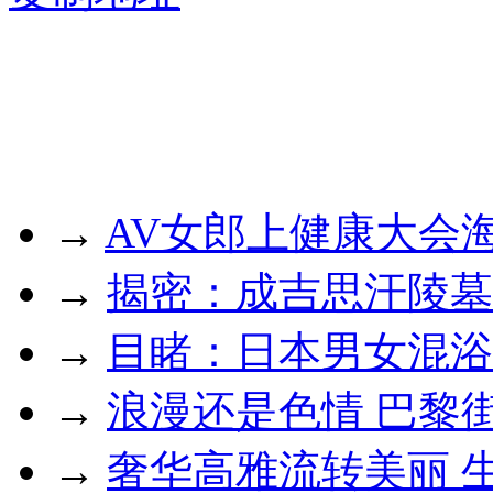
→
AV女郎上健康大会
→
揭密：成吉思汗陵墓
→
目睹：日本男女混浴
→
浪漫还是色情 巴黎
→
奢华高雅流转美丽 