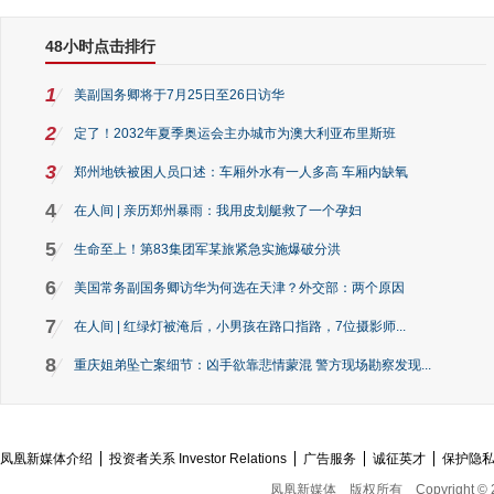
48小时点击排行
1
美副国务卿将于7月25日至26日访华
2
定了！2032年夏季奥运会主办城市为澳大利亚布里斯班
3
郑州地铁被困人员口述：车厢外水有一人多高 车厢内缺氧
4
在人间 | 亲历郑州暴雨：我用皮划艇救了一个孕妇
5
生命至上！第83集团军某旅紧急实施爆破分洪
6
美国常务副国务卿访华为何选在天津？外交部：两个原因
7
在人间 | 红绿灯被淹后，小男孩在路口指路，7位摄影师...
8
重庆姐弟坠亡案细节：凶手欲靠悲情蒙混 警方现场勘察发现...
凤凰新媒体介绍
投资者关系 Investor Relations
广告服务
诚征英才
保护隐
凤凰新媒体
版权所有
Copyright © 