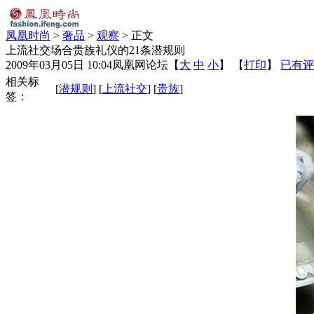
凤凰时尚
>
奢品
>
观察
> 正文
上流社交场合贵族礼仪的21条潜规则
2009年03月05日 10:04
凤凰网论坛
【
大
中
小
】 【
打印
】
已有评
相关标
[
潜规则
] [
上流社交
] [
贵族
]
签：