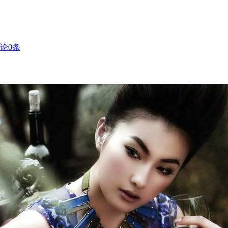
论
0
条