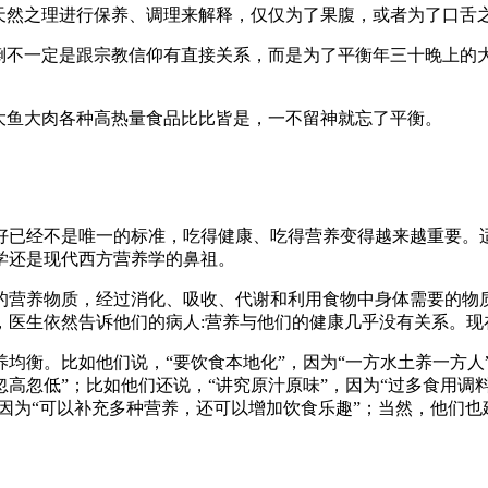
真天然之理进行保养、调理来解释，仅仅为了果腹，或者为了口舌
，倒不一定是跟宗教信仰有直接关系，而是为了平衡年三十晚上的
大鱼大肉各种高热量食品比比皆是，一不留神就忘了平衡。
好已经不是唯一的标准，吃得健康、吃得营养变得越来越重要。
学还是现代西方营养学的鼻祖。
的营养物质，经过消化、吸收、代谢和利用食物中身体需要的物
，医生依然告诉他们的病人:营养与他们的健康几乎没有关系。现
衡。比如他们说，“要饮食本地化”，因为“一方水土养一方人”；
忽低”；比如他们还说，“讲究原汁原味”，因为“过多食用调料也
因为“可以补充多种营养，还可以增加饮食乐趣”；当然，他们也