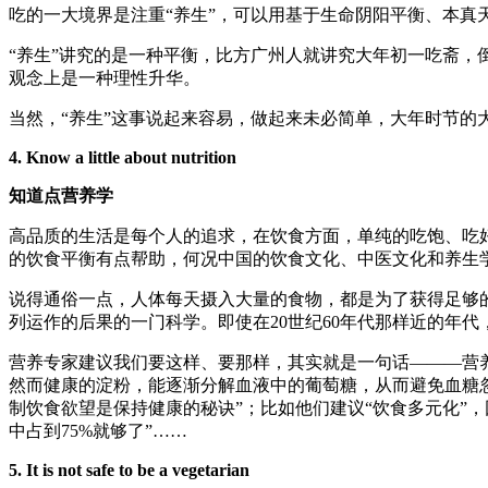
吃的一大境界是注重“养生”，可以用基于生命阴阳平衡、本
“养生”讲究的是一种平衡，比方广州人就讲究大年初一吃斋
观念上是一种理性升华。
当然，“养生”这事说起来容易，做起来未必简单，大年时节的
4. Know a little about nutrition
知道点营养学
高品质的生活是每个人的追求，在饮食方面，单纯的吃饱、吃
的饮食平衡有点帮助，何况中国的饮食文化、中医文化和养生
说得通俗一点，人体每天摄入大量的食物，都是为了获得足够
列运作的后果的一门科学。即使在20世纪60年代那样近的年代
营养专家建议我们要这样、要那样，其实就是一句话———营养均
然而健康的淀粉，能逐渐分解血液中的葡萄糖，从而避免血糖忽高
制饮食欲望是保持健康的秘诀”；比如他们建议“饮食多元化”，
中占到75%就够了”……
5. It is not safe to be a vegetarian