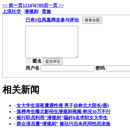
<< 前一页
1
2
3
4
5
6
7
8
9
后一页 >>
上流社交
潜规则
贵族
已有
0
位凤凰网友参与评论
匿名
用户名
密码
相关新闻
·
女大学生深夜遭遇性侵 男子自称北大院长(图)
·
落榜考生曝北影招生潜规则视频 称没30万不行
·
银行职员利用"潜规则"骗奸8名求职女大学生
·
群众演员遭“潜规则” 被玷污后杀死同性恋老板