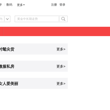
学
数码
注册
登录
更多
内
时髦尖货
更多>
微服私房
更多>
女人爱美丽
更多>