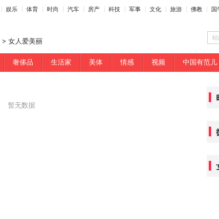
娱乐
体育
时尚
汽车
房产
科技
军事
文化
旅游
佛教
国
站
>
女人爱美丽
奢侈品
生活家
美体
情感
视频
中国有范儿
暂无数据