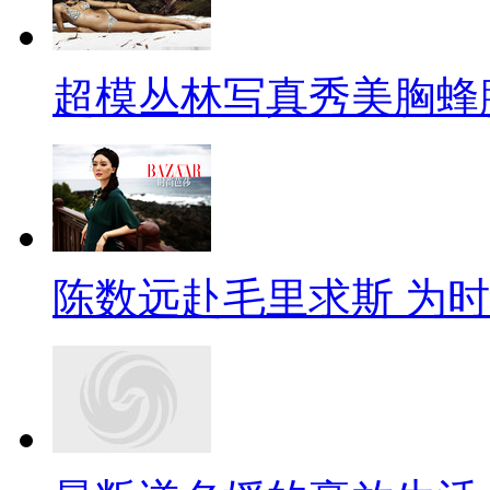
超模丛林写真秀美胸蜂
陈数远赴毛里求斯 为