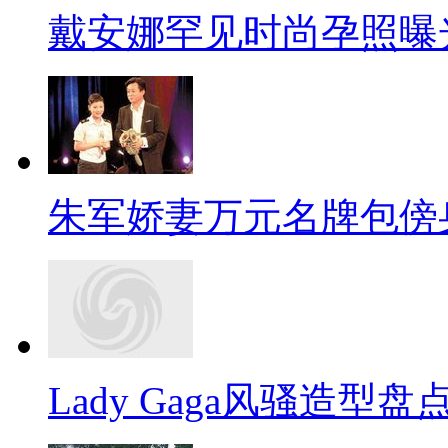
戴安娜罕见时尚孕照曝
朱军娇妻万元名牌包傍
Lady Gaga风骚造型