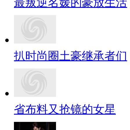
最叛逆名媛的豪放生活
扒时尚圈土豪继承者们
省布料又抢镜的女星