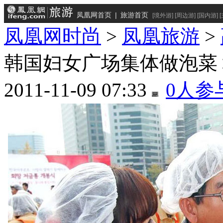
凤凰网首页
|
旅游首页
[
境外游
] [
周边游
] [
国内游
] [
凤凰网时尚
>
凤凰旅游
>
韩国妇女广场集体做泡菜
2011-11-09 07:33
0
人参