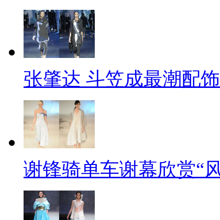
张肇达 斗笠成最潮配饰
谢锋骑单车谢幕欣赏“风