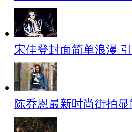
宋佳登封面简单浪漫 
陈乔恩最新时尚街拍显