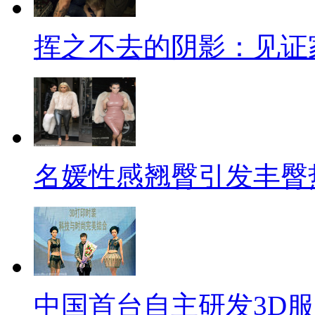
挥之不去的阴影：见证
名媛性感翘臀引发丰臀
中国首台自主研发3D