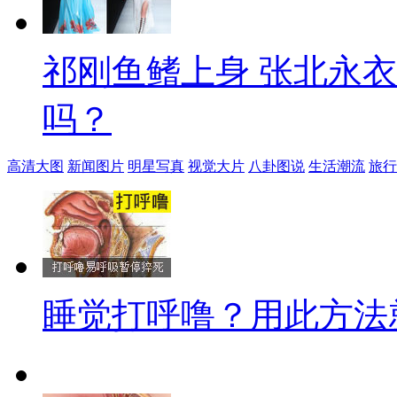
祁刚鱼鳍上身 张北永
吗？
高清大图
新闻图片
明星写真
视觉大片
八卦图说
生活潮流
旅行
睡觉打呼噜？用此方法