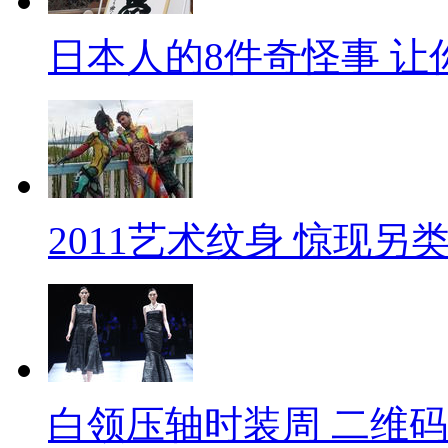
日本人的8件奇怪事 让
2011艺术纹身 惊现另
白领压轴时装周 二维