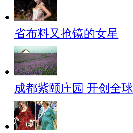
省布料又抢镜的女星
成都紫颐庄园 开创全